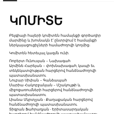
ԳԼԽԱՎՈՐ
ԿՈՄԻՏԵ
ՆՈՐՈՒԹՅՈՒՆՆԵՐ
ՀԱՄԱՅՆՔ
Բելգիայի հայերի կոմիտեն համայնքի գործադիր
մարմինը և խոսնակն է՝ ընտրվում է համայնքի
ներկայացուցիչների համաժողովի կողմից։
ԻՐԱԴԱՐՁՈՒԹՅՈՒՆՆԵՐ
Կոմիտեն հետեւյալ կազմն ունի.
🔔 ԸՆՏՐՈՒԹՅՈՒՆՆԵՐ 2026 🗳️
Ռոբերտ Ունուսյան – Նախագահ
Արմինե Հարեյան – փոխնախագահ, կապի եւ
տեկեկատվության հարցերով հանձնաժողովի
ԵԿԵՂԵՑԻ
պատասխանատու
Նուբար Սիփան – Գանձապահ
ՀԱՅ ՏՈՒՆ
Մարիա Հակոբջանյան – Մշակույթի և
միջոցառումների հարցերով հանձնաժողովի
պատասխանատու
ՄԻՈՒԹՅՈՒՆՆԵՐ
Լիանա Մկրտչյան - Քաղաքական հարցերով
հանձնաժողովի պատասխանատու
Տիգրան Ֆահրադյան - Երիտասարդական
ԿԱՊ