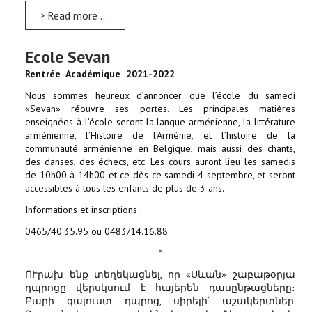
Read more …
Ecole Sevan
Rentrée Académique 2021-2022
Nous sommes heureux d’annoncer que l’école du samedi
«Sevan» réouvre ses portes. Les principales matières
enseignées à l’école seront la langue arménienne, la littérature
arménienne, l’Histoire de l’Arménie, et l’histoire de la
communauté arménienne en Belgique, mais aussi des chants,
des danses, des échecs, etc. Les cours auront lieu les samedis
de 10h00 à 14h00 et ce dès ce samedi 4 septembre, et seront
accessibles à tous les enfants de plus de 3 ans.
Informations et inscriptions :
0465/40.35.95 ou 0483/14.16.88
*
ՈՒրախ ենք տեղեկացնել, որ «Սևան» շաբաթօրյա
դպրոցը վերսկսում է հայերեն դասընթացները։
Բարի գալուստ դպրոց, սիրելի՛ աշակերտներ: