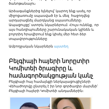
ծանոթանալու։
Արձագանքներից ելնելով՝ կարող ենք ասել, որ
միջոցառումը սպասված էր և մեզ հաջողվեց
արդարացնել մարդկանց սպասումները։
Ապացույցը՝ ստորև նկարներում։ Հույս ունենք, որ
այս հանդիպումները շարունակական կլինեն և
բոլորիդ հրավիրում ենք կիսել մեր հետ ձեր
տպավորությունները
Ամբողջական նկարներն
այստեղ
Բելգիայի հայերի նորըտիր
Կոմիտեի ծրագիրը և
համագործակցության կանչ
Բելգիայի հայ համայնքի ներկայացուցիչների
Վեհաժողովը ընտրել է իր նոր գործադիր մարմնի՝
Բելգիայի հայերի Կոմիտեի անդամներին։