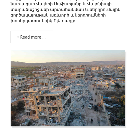
նախագահ Վալերի Սաֆարյանը և Վալոնիայի
տարածաշրջանի արտահանման և ներդրումային
գործակալության առևտրի և ներդրումների
խորհրդատու Էրիկ Բլետաղը։
Read more …