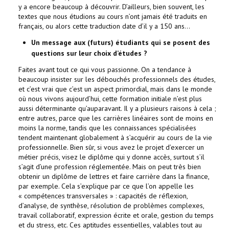
y a encore beaucoup à découvrir. D’ailleurs, bien souvent, les
textes que nous étudions au cours n’ont jamais été traduits en
français, ou alors cette traduction date d’il y a 150 ans...
Un message aux (futurs) étudiants qui se posent des
questions sur leur choix d’études ?
Faites avant tout ce qui vous passionne. On a tendance à
beaucoup insister sur les débouchés professionnels des études,
et c’est vrai que c’est un aspect primordial, mais dans le monde
où nous vivons aujourd’hui, cette formation initiale n’est plus
aussi déterminante qu’auparavant. Il y a plusieurs raisons à cela ;
entre autres, parce que les carrières linéaires sont de moins en
moins la norme, tandis que les connaissances spécialisées
tendent maintenant globalement à s’acquérir au cours de la vie
professionnelle. Bien sûr, si vous avez le projet d’exercer un
métier précis, visez le diplôme qui y donne accès, surtout s’il
s’agit d’une profession réglementée. Mais on peut très bien
obtenir un diplôme de lettres et faire carrière dans la finance,
par exemple. Cela s’explique par ce que l’on appelle les
« compétences transversales » : capacités de réflexion,
d’analyse, de synthèse, résolution de problèmes complexes,
travail collaboratif, expression écrite et orale, gestion du temps
et du stress, etc. Ces aptitudes essentielles, valables tout au