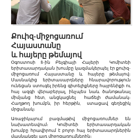
Քուիզ-միջոցառում
Հայաստանը
և հայերը թեմայով
Օգոստոսի 8-ին Բելգիայի Հայերի Կոմիտեի
երիտասարդական խումբը կազմակերպել էր քուիզ-
միջոցառում Հայաստանը և հայերը թեմայով։
Մասնակից երիտասարդները հնարավորություն
ունեցան ստուգել իրենց գիտելիքները հայրենիքի ու
հայ ազգի վերաբերյալ, ինչպես նաև ծանոթանալ
միմյանց հետ, անցկացնել հաճելի ժամանակ։
Հաղթող խումբն, իր հերթին, ստացավ գեղեցիկ
մրցանակ։
Առաջիկայում բազմաթիվ միջոցառումներ են
նախատեսվում։ Կոմիտեի երիտասարդական
խումբը հրավիրում է բոլոր հայ երիտասարդներին
մասնակցել այդ միջոցառումներին։