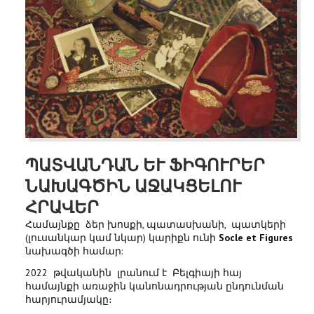
ՊԱՏՎԱՆԴԱՆ ԵՒ ՖԻԳՈՒՐԵՐ
ՆԱԽԱԳԾԻՆ ԱՋԱԿՑԵԼՈՒ
ՀՐԱՎԵՐ
Համայնքը ձեր խոսքի, պատասխանի, պատկերի
(լուսանկար կամ նկար) կարիքն ունի
Socle et Figures
նախագծի համար:
2022 թվականին լրանում է Բելգիայի հայ
համայնքի առաջին կանոնադրության ընդունման
հարյուրամյակը։