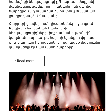
համայնքի ներկայացուցիչ
Գ
րեգուար ժաքյանի
մասնակցությամբ, որը հիանալիորեն վարեց
Փարիզից այդ նպատակով հատուկ ժամանած
լրագրող Կայծ Մինասյանը
Հարյուրից ավելի հանդիսատեսների շարքում
Բելգիայի հայկական համայնքի
ներկայացուցիչները փոքրամասնություն էին
կազմում։ Կարծես թե հայերի կյանքեր փրկած
թուրք արդար հերոսներնին հարգանք մատուցելը
կասկածելի էր կամ անհետաքրքիր։
Read more …