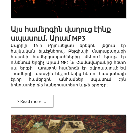
Այս համերգին վաղուց էինք
սպասում․ Արամ MP3
Ապրիլի 15-ի Բրյուսելյան երեկոն լեցուն էր
հայկական ելևէջներով։ Բելգիայի մայրաքաղաքի
հայտնի համերգասրահներից մեկում ելույթ էր
ունենում երգիչ Արամ MP3-ն։ Համավարակից հետո
սա երգչի առաջին համերգն էր Եվրոպայում: Եվ
համերգի առաջին հնչյուներից հետո հասկանալի
էր,որ համերգին անհամբեր սպասում էին
երկուստեք թ՛ե հանդիսատեսը և թ՛ե երգիչը։
Read more …