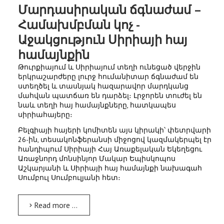
Մարդասիրական ճգնաժամ –
Համախմբման կոչ -
Աջակցություն Սիրիայի հայ
համայնքին
Թուրքիայում և Սիրիայում տեղի ունեցած վերջին
երկրաշարժերը լուրջ հումանիտար ճգնաժամ են
ստեղծել և տասնյակ հազարավոր մարդկանց
մահվան պատճառ են դարձել։ Լրջորեն տուժել են
նաև տեղի հայ համայնքները, հատկապես
սիրիահայերը։
Բելգիայի հայերի կոմիտեն այս կիրակի՝ փետրվարի
26-ին, տեսակոնֆերանսի միջոցով կազմակերպել էր
հանդիպում Սիրիայի Հայ Առաքելական Եկեղեցու
Առաջնորդ մոնսինյոր Մակար Եպիսկոպոս
Աշկարյանի և Սիրիայի հայ համայնքի նախագահ
Սումբուլ Սումբուլյանի հետ։
Read more …