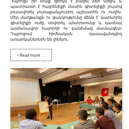
Դպրոցն իր տաք գիրկն է բացել ձեր առջև և
պատրաստ է հայրենիքի մասին գիտելիքի լույսով
լուսավորել յուրաքանչյուրիդ աշխարհն ու ուղին։
Մեր մաղթանքն ու ցանկությունը մեկն է՝ կարևորել
գիտելիքի ուժը, սովորել անտրտունջ և դառնալ
արժանավոր հայորդի ու բանիմաց մասնագետ:
Դպրոցում հիմնական դասավանդվող
առարկաներնրն են լինելու.
Read more …