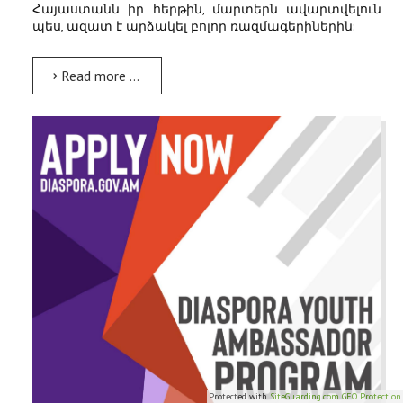
Հայաստանն իր հերթին, մարտերն ավարտվելուն
պես, ազատ է արձակել բոլոր ռազմագերիներին:
Read more …
Protected with
SiteGuarding.com GEO Protection