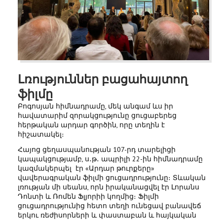
Լռություններ բացահայտող
ֆիլմը
Բոգոսյան հիմնադրամը, մեկ անգամ ևս իր
հավատարիմ զորակցությունը ցուցաբերեց
հերթական արդար գործին, որը տեղին է
հիշատակել։
Հայոց ցեղասպանության 107-րդ տարելիցի
կապակցությամբ, ս․թ․ ապրիլի 22-ին հիմնադրամը
կազմակերպել էր «Արդար թուրքերը»
վավերագրական ֆիլմի ցուցադրությունը։ Տևական
լռության մի սեանս, որն իրականացվել էր Լորանս
Դոնտի և Ռոմեն Ֆլյորիի կողմից։ Ֆիլմի
ցուցադրությունից հետո տեղի ունեցավ բանավեճ
երկու ռեժիսորների և փաստաբան և հայկական