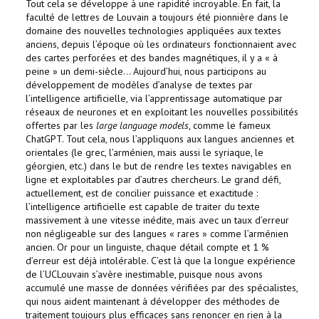
Tout cela se développe à une rapidité incroyable. En fait, la
faculté de lettres de Louvain a toujours été pionnière dans le
domaine des nouvelles technologies appliquées aux textes
anciens, depuis l’époque où les ordinateurs fonctionnaient avec
des cartes perforées et des bandes magnétiques, il y a « à
peine » un demi-siècle... Aujourd’hui, nous participons au
développement de modèles d’analyse de textes par
l’intelligence artificielle, via l’apprentissage automatique par
réseaux de neurones et en exploitant les nouvelles possibilités
offertes par les
large language models
, comme le fameux
ChatGPT. Tout cela, nous l’appliquons aux langues anciennes et
orientales (le grec, l’arménien, mais aussi le syriaque, le
géorgien, etc.) dans le but de rendre les textes navigables en
ligne et exploitables par d’autres chercheurs. Le grand défi,
actuellement, est de concilier puissance et exactitude :
l’intelligence artificielle est capable de traiter du texte
massivement à une vitesse inédite, mais avec un taux d’erreur
non négligeable sur des langues « rares » comme l’arménien
ancien. Or pour un linguiste, chaque détail compte et 1 %
d’erreur est déjà intolérable. C’est là que la longue expérience
de l’UCLouvain s’avère inestimable, puisque nous avons
accumulé une masse de données vérifiées par des spécialistes,
qui nous aident maintenant à développer des méthodes de
traitement toujours plus efficaces sans renoncer en rien à la