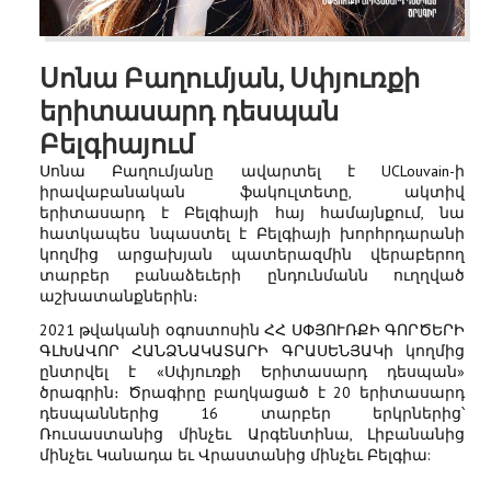
Սոնա Բաղումյան, Սփյուռքի
երիտասարդ դեսպան
Բելգիայում
Սոնա Բաղումյանը ավարտել է UCLouvain-ի
իրավաբանական ֆակուլտետը, ակտիվ
երիտասարդ է Բելգիայի հայ համայնքում, նա
հատկապես նպաստել է Բելգիայի խորհրդարանի
կողմից արցախյան պատերազմին վերաբերող
տարբեր բանաձեւերի ընդունմանն ուղղված
աշխատանքներին։
2021 թվականի օգոստոսին ՀՀ ՍՓՅՈՒՌՔԻ ԳՈՐԾԵՐԻ
ԳԼԽԱՎՈՐ ՀԱՆՁՆԱԿԱՏԱՐԻ ԳՐԱՍԵՆՅԱԿի կողմից
ընտրվել է «Սփյուռքի Երիտասարդ դեսպան»
ծրագրին։ Ծրագիրը բաղկացած է 20 երիտասարդ
դեսպաններից 16 տարբեր երկրներից՝
Ռուսաստանից մինչեւ Արգենտինա, Լիբանանից
մինչեւ Կանադա եւ Վրաստանից մինչեւ Բելգիա: