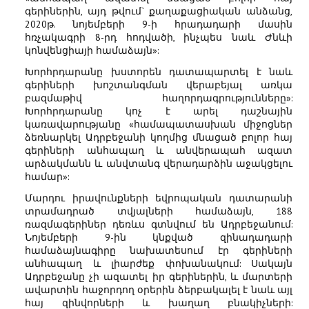
գերիներին, այդ թվում` քաղաքացիական անձանց,
2020թ. նոյեմբերի 9-ի հրադադարի մասին
հռչակագրի 8-րդ հոդվածի, ինչպես նաև Ժնևի
կոնվենցիայի համաձայն»:
Խորհրդարանը խստորեն դատապարտել է նաև
գերիների խոշտանգման վերաբեյալ առկա
բազմաթիվ հաղորդագրությունները»:
Խորհրդարանը կոչ է արել դաշնային
կառավարությանը «համապատասխան միջոցներ
ձեռնարկել Ադրբեջանի կողմից մնացած բոլոր հայ
գերիների անհապաղ և անվերապահ ազատ
արձակմանն և անվտանգ վերադարձին աջակցելու
համար»:
Մարդու իրավունքների եվրոպական դատարանի
տրամադրած տվյալների համաձայն, 188
ռազմագերիներ դեռևս գտնվում են Ադրբեջանում:
Նոյեմբերի 9-ին կնքված զինադադարի
համաձայնագիրը նախատեսում էր գերիների
անհապաղ և լիարժեք փոխանակում: Սակայն
Ադրբեջանը չի ազատել իր գերիներին, և մարտերի
ավարտին հաջորդող օրերին ձերբակալել է նաև այլ
հայ զինվորների և խաղաղ բնակիչների: