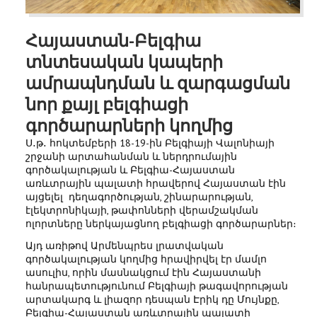
Հայաստան-Բելգիա
տնտեսական կապերի
ամրապնդման և զարգացման
նոր քայլ բելգիացի
գործարարների կողմից
Ս․թ․ հոկտեմբերի 18-19-ին Բելգիայի Վալոնիայի
շրջանի արտահանման և ներդրումային
գործակալության և Բելգիա-Հայաստան
առևտրային պալատի հրավերով Հայաստան էին
այցելել դեղագործության, շինարարության,
էլեկտրոնիկայի, թափոնների վերամշակման
ոլորտները ներկայացնող բելգիացի գործարարներ։
Այդ առիթով Արմենպրես լրատվական
գործակալության կողմից հրավիրվել էր մամլո
ասուլիս, որին մասնակցում էին Հայաստանի
հանրապետությունում Բելգիայի թագավորության
արտակարգ և լիազոր դեսպան Էրիկ դը Մույնքը,
Բելգիա-Հայաստան առևտրային պալատի