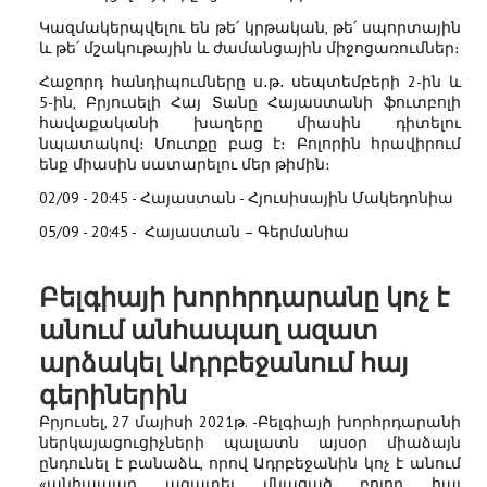
Կազմակերպվելու են թե՛ կրթական, թե՛ սպորտային
և թե՛ մշակութային և ժամանցային միջոցառումներ։
Հաջորդ հանդիպումները ս․թ․ սեպտեմբերի 2-ին և
5-ին, Բրյուսելի Հայ Տանը Հայաստանի ֆուտբոլի
հավաքականի խաղերը միասին դիտելու
նպատակով։ Մուտքը բաց է։ Բոլորին հրավիրում
ենք միասին սատարելու մեր թիմին։
02/09 - 20:45 - Հայաստան - Հյուսիսային Մակեդոնիա
05/09 - 20:45 - Հայաստան – Գերմանիա
Բելգիայի խորհրդարանը կոչ է
անում անհապաղ ազատ
արձակել Ադրբեջանում հայ
գերիներին
Բրյուսել, 27 մայիսի 2021թ. -Բելգիայի խորհրդարանի
ներկայացուցիչների պալատն այսօր միաձայն
ընդունել է բանաձև, որով Ադրբեջանին կոչ է անում
«անհապաղ ազատել մնացած բոլոր հայ