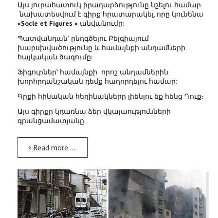
Այս յուրահատուկ իրադարձությունը նշելու համար
նախատեսվում է գիրք հրատարակել, որը կունենա
«Socle et Figures »
անվանումը:
Պատվանդան՝ ընդգծելու Բելգիայում
խարսխվածությունը և համայնքի անդամների
հայկական ծագումը:
Ֆիգուրներ՝ համայնքի որոշ անդամներին
խորհրդանշական դեմք հաղորդելու համար:
Գրքի հինական հեղինակները լիենլու եք հենց Դուք։
Այս գիրքը կդառնա ձեր վկայաությունների
գրանցամատյանը:
Read more …