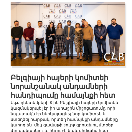
Բելգիայի հայերի կոմիտեի
նորանշանակ անդամների
հանդիպումը համայնքի հետ
Ս․թ․ դեկտեմբերի 8 ին Բելգիայի հայերի կոմիտեն
կազմակերպել էր իր առաջին միջոցառումը, որի
նպատակն էր ներկայացնել նոր կոմիտեն և
ստեղծել հարթակ, որտեղ համայնքի անդամները
կարող են մեկ գավաթի շուրջ զրուցելու, մտքեր
փոխանակելու և, ինչու չէ, նաև միմյանց հետ