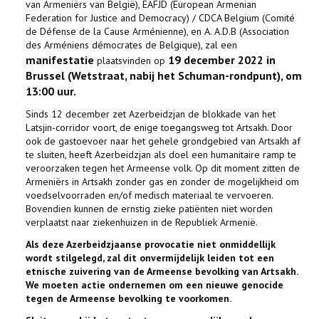
van Armeniërs van België), EAFJD (European Armenian
Federation for Justice and Democracy) / CDCA Belgium (Comité
de Défense de la Cause Arménienne), en A. A.D.B (Association
des Arméniens démocrates de Belgique), zal een
manifestatie
19 december 2022 in
plaatsvinden op
Brussel (Wetstraat, nabij het Schuman-rondpunt), om
13:00 uur.
Sinds 12 december zet Azerbeidzjan de blokkade van het
Latsjin-corridor voort, de enige toegangsweg tot Artsakh. Door
ook de gastoevoer naar het gehele grondgebied van Artsakh af
te sluiten, heeft Azerbeidzjan als doel een humanitaire ramp te
veroorzaken tegen het Armeense volk. Op dit moment zitten de
Armeniërs in Artsakh zonder gas en zonder de mogelijkheid om
voedselvoorraden en/of medisch materiaal te vervoeren.
Bovendien kunnen de ernstig zieke patiënten niet worden
verplaatst naar ziekenhuizen in de Republiek Armenië.
Als deze Azerbeidzjaanse provocatie niet onmiddellijk
wordt stilgelegd, zal dit onvermijdelijk leiden tot een
etnische zuivering van de Armeense bevolking van Artsakh.
We moeten actie ondernemen om een nieuwe genocide
tegen de Armeense bevolking te voorkomen.