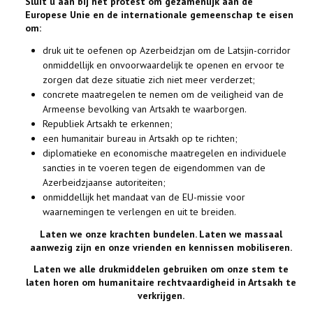
Sluit u aan bij het protest om gezamenlijk aan de
Europese Unie en de internationale gemeenschap te eisen
om:
druk uit te oefenen op Azerbeidzjan om de Latsjin-corridor
onmiddellijk en onvoorwaardelijk te openen en ervoor te
zorgen dat deze situatie zich niet meer verderzet;
concrete maatregelen te nemen om de veiligheid van de
Armeense bevolking van Artsakh te waarborgen.
Republiek Artsakh te erkennen;
een humanitair bureau in Artsakh op te richten;
diplomatieke en economische maatregelen en individuele
sancties in te voeren tegen de eigendommen van de
Azerbeidzjaanse autoriteiten;
onmiddellijk het mandaat van de EU-missie voor
waarnemingen te verlengen en uit te breiden.
Laten we onze krachten bundelen. Laten we massaal
aanwezig zijn en onze vrienden en kennissen mobiliseren.
Laten we alle drukmiddelen gebruiken om onze stem te
laten horen om humanitaire rechtvaardigheid in Artsakh
te
verkrijgen.