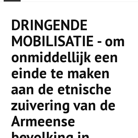
ONTHAAL
DRINGENDE
ACTUALITEIT
MOBILISATIE - om
GEMEENSCHAP
onmiddellijk een
EVENTS
einde te maken
🔔 VERKIEZINGEN 2026 🗳️
aan de etnische
KERK
zuivering van de
HAY DOUN
Armeense
VERENIGINGEN
bevolking in
CONTACT