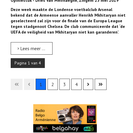
Opiniestuk - Dries Van Meirhaeghe, Zingem 25 mei 2019
Deze week maakte de Londense voetbalclub Arsenal
bekend dat de Armeense aanvaller Henrikh Mkhitaryan niet
geselecteerd zal zijn voor de finale van de Europa League
tegen stadgenoot Chelsea. De club communiceerde dat ‘de
UEFA de veiligheid van Mkhitaryan niet kan garanderen’.
Lees meer …
Pagina 1 van 4
1
2
3
4