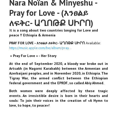
Nara Noïan & Minyeshu -
Pray for Love - (እንፀልይ
ለፍቅር- ԱՂՈԹՔ ՍԻՐՈ)
I
t is a song about two countries longing for Love and
peace !! Ethiopia & Armenia
PRAY FOR LOVE - እንፀልይ ለፍቅር- ԱՂՈԹՔ ՍԻՐՈ
Available:
https://music.apple.com/be/album/pray...
« Pray For Love » - Her Story
At the end of September 2020, a bloody war broke out in
Artsakh (in Nagorni Karabakh) between the Armenian and
Azerbaijani peoples, and in November 2020, in Ethiopia. The
Tigray War, the armed conflict between the Ethiopian
federal government and the EPRDF, so called Abiy Ahmed.
Both women were deeply affected by these tragic
events. An irresistible desire is born in their hearts and
souls: To join their voices in the creation of «A Hymn to
love, to hope, to peace»!