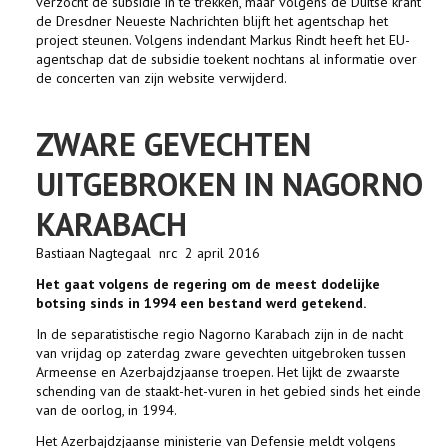
verzocht de subsidie in te trekken, maar volgens de Duitse krant
de Dresdner Neueste Nachrichten blijft het agentschap het
project steunen. Volgens indendant Markus Rindt heeft het EU-
agentschap dat de subsidie toekent nochtans al informatie over
de concerten van zijn website verwijderd.
ZWARE GEVECHTEN
UITGEBROKEN IN NAGORNO
KARABACH
Bastiaan Nagtegaal nrc 2 april 2016
Het gaat volgens de regering om de meest dodelijke
botsing sinds in 1994 een bestand werd getekend.
In de separatistische regio Nagorno Karabach zijn in de nacht
van vrijdag op zaterdag zware gevechten uitgebroken tussen
Armeense en Azerbajdzjaanse troepen. Het lijkt de zwaarste
schending van de staakt-het-vuren in het gebied sinds het einde
van de oorlog, in 1994.
Het Azerbajdzjaanse ministerie van Defensie meldt volgens