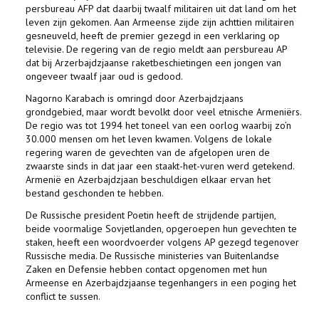
persbureau AFP dat daarbij twaalf militairen uit dat land om het
leven zijn gekomen. Aan Armeense zijde zijn achttien militairen
gesneuveld, heeft de premier gezegd in een verklaring op
televisie. De regering van de regio meldt aan persbureau AP
dat bij Arzerbajdzjaanse raketbeschietingen een jongen van
ongeveer twaalf jaar oud is gedood.
Nagorno Karabach is omringd door Azerbajdzjaans
grondgebied, maar wordt bevolkt door veel etnische Armeniërs.
De regio was tot 1994 het toneel van een oorlog waarbij zo’n
30.000 mensen om het leven kwamen. Volgens de lokale
regering waren de gevechten van de afgelopen uren de
zwaarste sinds in dat jaar een staakt-het-vuren werd getekend.
Armenië en Azerbajdzjaan beschuldigen elkaar ervan het
bestand geschonden te hebben.
De Russische president Poetin heeft de strijdende partijen,
beide voormalige Sovjetlanden, opgeroepen hun gevechten te
staken, heeft een woordvoerder volgens AP gezegd tegenover
Russische media. De Russische ministeries van Buitenlandse
Zaken en Defensie hebben contact opgenomen met hun
Armeense en Azerbajdzjaanse tegenhangers in een poging het
conflict te sussen.