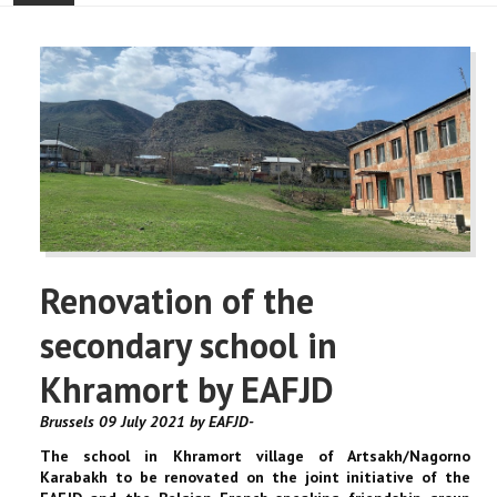
ONTHAAL
ACTUALITEIT
GEMEENSCHAP
EVENTS
🔔 VERKIEZINGEN 2026 🗳️
Renovation of the
KERK
secondary school in
HAY DOUN
Khramort by EAFJD
VERENIGINGEN
Brussels 09 July 2021 by EAFJD-
The school in Khramort village of Artsakh/Nagorno
CONTACT
Karabakh to be renovated on the joint initiative of the