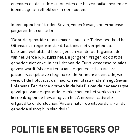
erkennen en de Turkse autoriteiten die blijven ontkennen en de
toenmalige bevelhebbers in eer houden.
In een open brief treden Sevim, Ani en Sevan, drie Armeense
jongeren, het comité bij:
“Door de genocide te ontkennen, houdt de Turkse overheid het
Ottomaanse regime in stand. Laat ons niet vergeten dat
Duitsland wel afstand heeft gedaan van de oorlogsmisdaden
van het Derde Rijk”, klinkt het. De jongeren vragen ook dat de
genocide niet enkel in het licht van de Turks-Armeense relaties
gezien wordt. “Als de internationale gemeenschap niet zo
passief was gebleven tegenover de Armeense genocide, wie
weet of de holocaust dan had kunnen plaatsvinden”, zegt Sevan
Holemans. Een derde oproep in de brief is om de hedendaagse
gevolgen van de genocide te erkennen en het werk van de
herdenking en de bewaring van het Armeense culturele
erfgoed te ondersteunen. “Anders halen de uitvoerders van de
genocide alsnog hun slag thuis.”
POLITIE EN BETOGERS OP