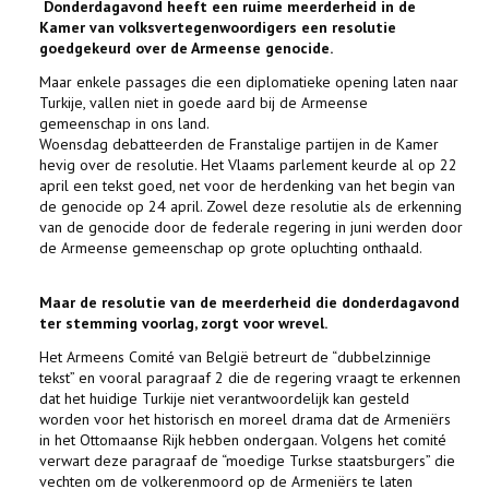
Donderdagavond heeft een ruime meerderheid in de
Kamer van volksvertegenwoordigers een resolutie
goedgekeurd over de Armeense genocide.
Maar enkele passages die een diplomatieke opening laten naar
Turkije, vallen niet in goede aard bij de Armeense
gemeenschap in ons land.
Woensdag debatteerden de Franstalige partijen in de Kamer
hevig over de resolutie. Het Vlaams parlement keurde al op 22
april een tekst goed, net voor de herdenking van het begin van
de genocide op 24 april. Zowel deze resolutie als de erkenning
van de genocide door de federale regering in juni werden door
de Armeense gemeenschap op grote opluchting onthaald.
Maar de resolutie van de meerderheid die donderdagavond
ter stemming voorlag, zorgt voor wrevel.
Het Armeens Comité van België betreurt de “dubbelzinnige
tekst” en vooral paragraaf 2 die de regering vraagt te erkennen
dat het huidige Turkije niet verantwoordelijk kan gesteld
worden voor het historisch en moreel drama dat de Armeniërs
in het Ottomaanse Rijk hebben ondergaan. Volgens het comité
verwart deze paragraaf de “moedige Turkse staatsburgers” die
vechten om de volkerenmoord op de Armeniërs te laten