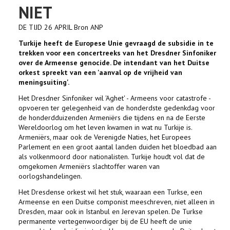
NIET
DE TIJD 26 APRIL Bron ANP
Turkije heeft de Europese Unie gevraagd de subsidie in te
trekken voor een concertreeks van het Dresdner Sinfoniker
over de Armeense genocide. De intendant van het Duitse
orkest spreekt van een 'aanval op de vrijheid van
meningsuiting'.
Het Dresdner Sinfoniker wil 'Aghet' - Armeens voor catastrofe -
opvoeren ter gelegenheid van de honderdste gedenkdag voor
de honderdduizenden Armeniërs die tijdens en na de Eerste
Wereldoorlog om het leven kwamen in wat nu Turkije is.
Armeniërs, maar ook de Verenigde Naties, het Europees
Parlement en een groot aantal landen duiden het bloedbad aan
als volkenmoord door nationalisten. Turkije houdt vol dat de
omgekomen Armeniërs slachtoffer waren van
oorlogshandelingen.
Het Dresdense orkest wil het stuk, waaraan een Turkse, een
Armeense en een Duitse componist meeschreven, niet alleen in
Dresden, maar ook in Istanbul en Jerevan spelen. De Turkse
permanente vertegenwoordiger bij de EU heeft de unie