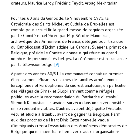
orateurs, Maurice Leroy, Frédéric Feydit, Arpag Mekhitarian.
Pour les 60 ans du Génocide, le 9 novembre 1975, la
Cathédrale des Saints Michel et Gudule de Bruxelles est
comble pour accueillir la grand-messe de requiem organisée
par le Comité et célébrée par Mgr Sérobé Manoukian,
archevêque des Arméniens de France, délégué pour l'Europe
du Catholicossat d’Etchmiadzine. Le Cardinal Suenens, primat de
Belgique, préside le Comité d’honneur qui réunit un grand
nombre de personnalités belges. La cérémonie est retransmise
par la télévision belge.
[9]
A partir des années 80/81, la communauté connait un premier
élargissement. Plusieurs dizaines de familles arméniennes
turcophones et kurdophones du sud-est anatolien, en particulier
des villages de Sirnak et Silopi, arrivent comme réfugiés
politiques avec la recommandation du Patriarche d’Istanbul
Shenork Kaloustian. Ils avaient survécu dans un univers hostile
en se rendant invisibles. D’autres avaient déjà quitté l’Anatolie,
vécu et étudié à Istanbul avant de gagner la Belgique. Parmi
eux, des proches de Hrant Dink. Cette nouvelle vague
d’immigrants créera l’Association des Arméniens démocrates de
Belgique qui maintiendra le lien avec d’autres organisations