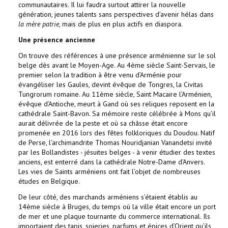
communautaires. Il lui faudra surtout attirer la nouvelle
génération, jeunes talents sans perspectives d’avenir hélas dans
la mère patrie
, mais de plus en plus actifs en diaspora.
Une présence ancienne
On trouve des références à une présence arménienne sur le sol
belge dès avant le Moyen-Age. Au 4ème siècle Saint-Servais, le
premier selon la tradition à être venu d’Arménie pour
évangéliser les Gaules, devint évêque de Tongres, la Civitas
Tungrorum romaine. Au 11ème siècle, Saint Macaire l’Arménien,
évêque d’Antioche, meurt à Gand où ses reliques reposent en la
cathédrale Saint-Bavon. Sa mémoire reste célébrée à Mons qu’il
aurait délivrée de la peste et où sa châsse était encore
promenée en 2016 lors des fêtes folkloriques du Doudou. Natif
de Perse, l'archimandrite Thomas Nouridjanian Vanandetsi invité
par les Bollandistes - jésuites belges - à venir étudier des textes
anciens, est enterré dans la cathédrale Notre-Dame d'Anvers.
Les vies de Saints arméniens ont fait l’objet de nombreuses
études en Belgique.
De leur côté, des marchands arméniens s’étaient établis au
14ème siècle à Bruges, du temps où la ville était encore un port
de mer et une plaque tournante du commerce international. Ils
importaient des tapis, soieries, parfums et épices d’Orient qu’ils