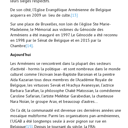
leurs sièges respectifs.
De son côté, l’Eglise Evangélique Arménienne de Belgique
acquerra en 2009 un lieu de culte.
[13]
Sur une place de Bruxelles, non loin de l’église Ste Marie-
Madeleine, le Mémorial aux victimes du Génocide des
Arméniens a été inauguré en 1997. Le Génocide a été reconnu
en 1998 par le Sénat de Belgique et en 2015 par la
Chambre
[14]
.
Aujourd’hui
Les Arméniens se rencontrent dans la plupart des secteurs
d’activité - hormis la politique - et sont nombreux dans le monde
culturel comme l’écrivain Jean-Baptiste Baronian et la peintre
Aïda Kazarian tous deux membres de l’Académie Royale de
Belgique, les virtuoses Sevak et Hrachya Avanesyan, l’actrice
Barbara Sarafian, la philosophe Chakè Matossian, la comédienne
Caroline Safarian, l’artiste Mekhitar Garabedian, la chanteuse
Nara Noïan, le groupe Arax, et beaucoup d’autres...
On l’a dit, la communauté est devenue ces dernières années une
mosaïque multiforme. Parmi les organisations pan-arméniennes,
l’UGAB a été longtemps seule à avoir pignon sur rue en
Belgique
[15]
. Depuis le tournant du siècle, la FRA-