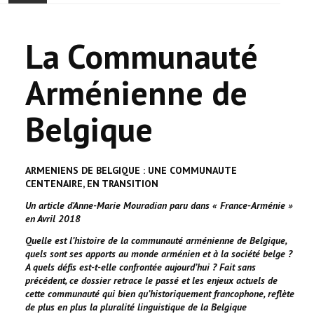
ACCUEIL
La Communauté
ACTUALITÉ
Arménienne de
COMMUNAUTÉ
Belgique
EVÉNEMENTS
🔔 ELECTIONS 2026 🗳️
ARMENIENS DE BELGIQUE : UNE COMMUNAUTE
CENTENAIRE, EN TRANSITION
EGLISE
Un article d'Anne-Marie Mouradian paru dans « France-Arménie »
en Avril 2018
LE CENTRE
Quelle est l’histoire de la communauté arménienne de Belgique,
quels sont ses apports au monde arménien et à la société belge ?
CONTACT
A quels défis est-t-elle confrontée aujourd’hui ? Fait sans
précédent, ce dossier retrace le passé et les enjeux actuels de
cette communauté qui bien qu’historiquement francophone, reflète
de plus en plus la pluralité linguistique de la Belgique