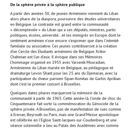
De la sphère privée à la sphère publique
A partir des années 50, de jeunes Arméniens viennent du Liban
alors phare de la diaspora, poursuivre des études universitaires
en Belgique. Le contraste est grand entre la communauté
« décomplexée » du Liban qui a ses députés, ministres, partis
politiques, écoles, université...et les immigrés en Europe dont le
sentiment arménien n’ose encore s’exprimer que dans l’intimité
familiale ou associative. Ces jeunes contribueront à la création
d’un Cercle des Etudiants arméniens de Belgique. Krikor
Chahinian est l’un d’eux. Il évoque dans ses Mémoires
l’hommage organisé en 1955 avec Varsenik Mouradian,
Arménienne du Liban mariée en Belgique, au pédagogue et
dramaturge Levon Shant pour les 25 ans du Djemaran, avec la
participation du chœur parisien Sipan-Komitas de Garbis Aprikian
dont c’est le premier concert à Bruxelles.
Quelques dates phares marqueront la mémoire de la
communauté à partir de 1965. Cette année-là, l’onde de choc du
Cinquantenaire fait sortir la commémoration du Génocide de la
sphère privée. A Bruxelles, pas de manifestation de rues comme
à Erevan, Beyrouth ou Paris, mais une Grand’Messe apostolique
est célébrée en l’Eglise Saint-Jacques-sur-Coudenberg et une
séance solennelle a lieu au Palais des Académies avec comme