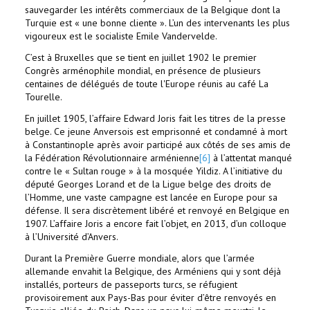
sauvegarder les intérêts commerciaux de la Belgique dont la
Turquie est « une bonne cliente ». L’un des intervenants les plus
vigoureux est le socialiste Emile Vandervelde.
C’est à Bruxelles que se tient en juillet 1902 le premier
Congrès arménophile mondial, en présence de plusieurs
centaines de délégués de toute l'Europe réunis au café La
Tourelle.
En juillet 1905, l’affaire Edward Joris fait les titres de la presse
belge. Ce jeune Anversois est emprisonné et condamné à mort
à Constantinople après avoir participé aux côtés de ses amis de
la Fédération Révolutionnaire arménienne
[6]
à l’attentat manqué
contre le « Sultan rouge » à la mosquée Yildiz. A l’initiative du
député Georges Lorand et de la Ligue belge des droits de
l’Homme, une vaste campagne est lancée en Europe pour sa
défense. Il sera discrètement libéré et renvoyé en Belgique en
1907. L’affaire Joris a encore fait l’objet, en 2013, d’un colloque
à l’Université d’Anvers.
Durant la Première Guerre mondiale, alors que l’armée
allemande envahit la Belgique, des Arméniens qui y sont déjà
installés, porteurs de passeports turcs, se réfugient
provisoirement aux Pays-Bas pour éviter d’être renvoyés en