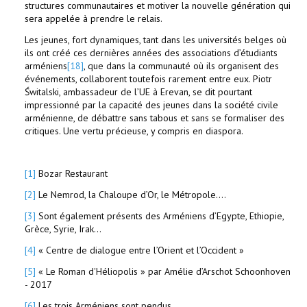
structures communautaires et motiver la nouvelle génération qui
sera appelée à prendre le relais.
Les jeunes, fort dynamiques, tant dans les universités belges où
ils ont créé ces dernières années des associations d’étudiants
arméniens
[18]
, que dans la communauté où ils organisent des
événements, collaborent toutefois rarement entre eux. Piotr
Świtalski, ambassadeur de l’UE à Erevan, se dit pourtant
impressionné par la capacité des jeunes dans la société civile
arménienne, de débattre sans tabous et sans se formaliser des
critiques. Une vertu précieuse, y compris en diaspora.
[1]
Bozar Restaurant
[2]
Le Nemrod, la Chaloupe d’Or, le Métropole....
[3]
Sont également présents des Arméniens d’Egypte, Ethiopie,
Grèce, Syrie, Irak…
[4]
« Centre de dialogue entre l’Orient et l’Occident »
[5]
« Le Roman d'Héliopolis » par Amélie d’Arschot Schoonhoven
- 2017
[6]
Les trois Arméniens sont pendus.