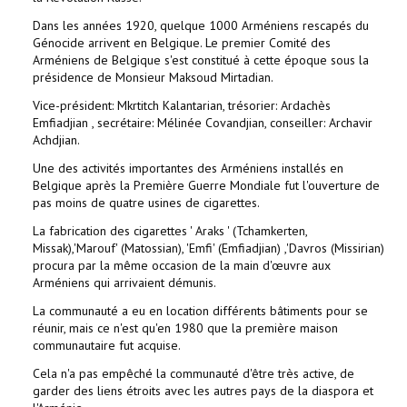
Dans les années 1920, quelque 1000 Arméniens rescapés du
Génocide arrivent en Belgique. Le premier Comité des
Arméniens de Belgique s'est constitué à cette époque sous la
présidence de Monsieur Maksoud Mirtadian.
Vice-président: Mkrtitch Kalantarian, trésorier: Ardachès
Emfiadjian , secrétaire: Mélinée Covandjian, conseiller: Archavir
Achdjian.
Une des activités importantes des Arméniens installés en
Belgique après la Première Guerre Mondiale fut l'ouverture de
pas moins de quatre usines de cigarettes.
La fabrication des cigarettes ' Araks ' (Tchamkerten,
Missak),'Marouf' (Matossian), 'Emfi' (Emfiadjian) ,'Davros (Missirian)
procura par la même occasion de la main d'œuvre aux
Arméniens qui arrivaient démunis.
La communauté a eu en location différents bâtiments pour se
réunir, mais ce n'est qu'en 1980 que la première maison
communautaire fut acquise.
Cela n'a pas empêché la communauté d'être très active, de
garder des liens étroits avec les autres pays de la diaspora et