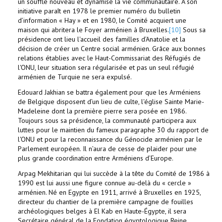
un souffle nouveau et dynamise la vie communautaire. A son
initiative paraît en 1978 le premier numéro du bulletin
d’information « Hay » et en 1980, le Comité acquiert une
maison qui abritera le Foyer arménien à Bruxelles.
[10]
Sous sa
présidence ont lieu l'accueil des familles d’Anatolie et la
décision de créer un Centre social arménien. Grâce aux bonnes
relations établies avec le Haut-Commissariat des Réfugiés de
l'ONU, leur situation sera régularisée et pas un seul réfugié
arménien de Turquie ne sera expulsé.
Edouard Jakhian se battra également pour que les Arméniens
de Belgique disposent d’un lieu de culte, l'église Sainte Marie-
Madeleine dont la première pierre sera posée en 1986.
Toujours sous sa présidence, la communauté participera aux
luttes pour le maintien du fameux paragraphe 30 du rapport de
l'ONU et pour la reconnaissance du Génocide arménien par le
Parlement européen. Il n’aura de cesse de plaider pour une
plus grande coordination entre Arméniens d’Europe.
Arpag Mekhitarian qui lui succède à la tête du Comité de 1986 à
1990 est lui aussi une figure connue au-delà du « cercle »
arménien. Né en Egypte en 1911, arrivé à Bruxelles en 1925,
directeur du chantier de la première campagne de fouilles
archéologiques belges à El Kab en Haute-Égypte, il sera
Secrétaire général de la Fondation égyptologique Reine