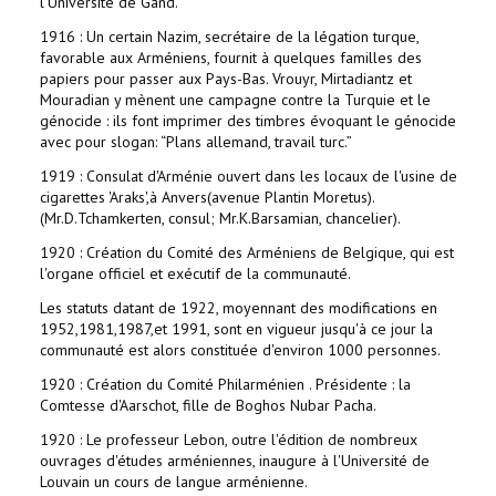
l'Université de Gand.
1916 : Un certain Nazim, secrétaire de la légation turque,
favorable aux Arméniens, fournit à quelques familles des
papiers pour passer aux Pays-Bas. Vrouyr, Mirtadiantz et
Mouradian y mènent une campagne contre la Turquie et le
génocide : ils font imprimer des timbres évoquant le génocide
avec pour slogan: “Plans allemand, travail turc.”
1919 : Consulat d'Arménie ouvert dans les locaux de l'usine de
cigarettes 'Araks',à Anvers(avenue Plantin Moretus).
(Mr.D.Tchamkerten, consul; Mr.K.Barsamian, chancelier).
1920 : Création du Comité des Arméniens de Belgique, qui est
l'organe officiel et exécutif de la communauté.
Les statuts datant de 1922, moyennant des modifications en
1952,1981,1987,et 1991, sont en vigueur jusqu'à ce jour la
communauté est alors constituée d'environ 1000 personnes.
1920 : Création du Comité Philarménien . Présidente : la
Comtesse d'Aarschot, fille de Boghos Nubar Pacha.
1920 : Le professeur Lebon, outre l'édition de nombreux
ouvrages d'études arméniennes, inaugure à l'Université de
Louvain un cours de langue arménienne.