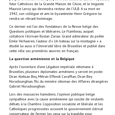
futur Catholicos de la Grande Maison de Cilicie, et le linguiste
Maurice Leroy qui deviendra recteur de l’ULB. A sa mort en
1942, son collègue et ami le byzantiniste Henri Grégoire lui
rendra un vibrant hommage.
Ce dernier est l’un des fondateurs de la Revue belge des
Questions politiques et littéraires, Le Flambeau, auquel
collabore l’écrivain Kostan Zarian. Grand admirateur du poète
Emile Verhaeren, l’auteur d’« Un bateau sur la montagne » a
étudié lui aussi à l’Université libre de Bruxelles et publié dans
cette ville ses premières œuvres en français.
La question arménienne et la Belgique
Après l’ouverture d’une Légation impériale ottomane à
Bruxelles, plusieurs diplomates arméniens y seront en poste:
Diran Aleksan Bey, Mihran Effendi Cavaffian, Diran Bey
Noradounghian, fils du ministre ottoman des Affaires étrangères
Gabriel Noradounghian.
Lors des massacres hamidiens, l’opinion publique belge
sympathise avec la cause arménienne qui suscite de virulents
débats à la Chambre. L’opposition socialiste et libérale et les
Catholiques progressistes accusent le gouvernement clérical
conservateur de fermer les yeux sur la tragédie pour