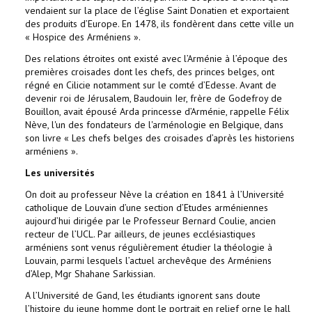
vendaient sur la place de l’église Saint Donatien et exportaient
des produits d’Europe. En 1478, ils fondèrent dans cette ville un
« Hospice des Arméniens ».
Des relations étroites ont existé avec l’Arménie à l’époque des
premières croisades dont les chefs, des princes belges, ont
régné en Cilicie notamment sur le comté d’Edesse. Avant de
devenir roi de Jérusalem, Baudouin Ier, frère de Godefroy de
Bouillon, avait épousé Arda princesse d’Arménie, rappelle Félix
Nève, l'un des fondateurs de l'arménologie en Belgique, dans
son livre « Les chefs belges des croisades d’après les historiens
arméniens ».
Les universités
On doit au professeur Nève la création en 1841 à l’Université
catholique de Louvain d’une section d’Etudes arméniennes
aujourd’hui dirigée par le Professeur Bernard Coulie, ancien
recteur de l’UCL. Par ailleurs, de jeunes ecclésiastiques
arméniens sont venus régulièrement étudier la théologie à
Louvain, parmi lesquels l’actuel archevêque des Arméniens
d’Alep, Mgr Shahane Sarkissian.
A l’Université de Gand, les étudiants ignorent sans doute
l’histoire du jeune homme dont le portrait en relief orne le hall