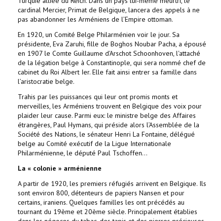
Turquie alliée du Reich. Dans un pays lui-même meurtri, le
cardinal Mercier, Primat de Belgique, lancera des appels à ne
pas abandonner les Arméniens de l’Empire ottoman.
En 1920, un Comité Belge Philarménien voir le jour. Sa
présidente, Eva Zaruhi, fille de Boghos Noubar Pacha, a épousé
en 1907 le Comte Guillaume d'Arschot Schoonhoven, l'attaché
de la légation belge à Constantinople, qui sera nommé chef de
cabinet du Roi Albert Ier. Elle fait ainsi entrer sa famille dans
l’aristocratie belge.
Trahis par les puissances qui leur ont promis monts et
merveilles, les Arméniens trouvent en Belgique des voix pour
plaider leur cause. Parmi eux: le ministre belge des Affaires
étrangères, Paul Hymans, qui préside alors l’Assemblée de la
Société des Nations, le sénateur Henri La Fontaine, délégué
belge au Comité exécutif de la Ligue Internationale
Philarménienne, le député Paul Tschoffen...
La « colonie » arménienne
A partir de 1920, les premiers réfugiés arrivent en Belgique. Ils
sont environ 800, détenteurs de papiers Nansen et pour
certains, iraniens. Quelques familles les ont précédés au
tournant du 19ème et 20ème siècle. Principalement établies