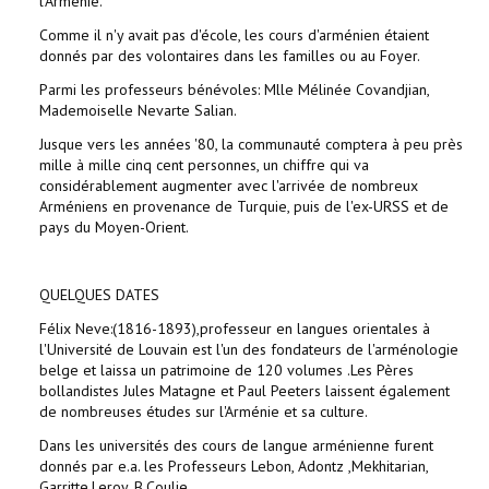
l'Arménie.
Comme il n'y avait pas d'école, les cours d'arménien étaient
donnés par des volontaires dans les familles ou au Foyer.
Parmi les professeurs bénévoles: Mlle Mélinée Covandjian,
Mademoiselle Nevarte Salian.
Jusque vers les années '80, la communauté comptera à peu près
mille à mille cinq cent personnes, un chiffre qui va
considérablement augmenter avec l'arrivée de nombreux
Arméniens en provenance de Turquie, puis de l'ex-URSS et de
pays du Moyen-Orient.
QUELQUES DATES
Félix Neve:(1816-1893),professeur en langues orientales à
l'Université de Louvain est l'un des fondateurs de l'arménologie
belge et laissa un patrimoine de 120 volumes .Les Pères
bollandistes Jules Matagne et Paul Peeters laissent également
de nombreuses études sur l'Arménie et sa culture.
Dans les universités des cours de langue arménienne furent
donnés par e.a. les Professeurs Lebon, Adontz ,Mekhitarian,
Garritte,Leroy, B.Coulie.