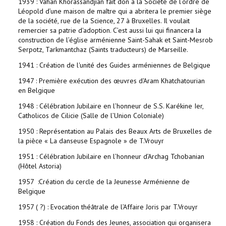
1939 : Vahan Khorassandjian fait don à la Société de l’ordre de
Léopold d’une maison de maître qui a abritera le premier siège
de la société, rue de la Science, 27 à Bruxelles. Il voulait
remercier sa patrie d'adoption. C’est aussi lui qui financera la
construction de l’église arménienne Saint-Sahak et Saint-Mesrob
Serpotz, Tarkmantchaz (Saints traducteurs) de Marseille.
1941 : Création de l'unité des Guides arméniennes de Belgique
1947 : Première exécution des œuvres d'Aram Khatchatourian
en Belgique
1948 : Célébration Jubilaire en l’honneur de S.S. Karékine Ier,
Catholicos de Cilicie (Salle de l’Union Coloniale)
1950 : Représentation au Palais des Beaux Arts de Bruxelles de
la pièce « La danseuse Espagnole » de T.Vrouyr
1951 : Célébration Jubilaire en l’honneur d’Archag Tchobanian
(Hôtel Astoria)
1957 :Création du cercle de la Jeunesse Arménienne de
Belgique
1957 ( ?) : Evocation théâtrale de l’Affaire Joris par T.Vrouyr
1958 : Création du Fonds des Jeunes, association qui organisera