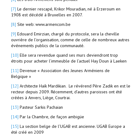
[7]
Le dernier rescapé, Krikor Mouradian, né à Erzeroum en
1908 est décédé à Bruxelles en 2007.
[8]
Site web: www.armencom.be
[9]
Edouard Emirzian, chargé du protocole, sera la cheville
ouvrière de l’organisation, comme de celle de nombreux autres
événements publics de la communauté.
[10]
Elle sera revendue quand ses murs deviendront trop
étroits pour acheter l’immeuble de l’actuel Hay Doun à Laeken
[11]
Devenue « Association des Jeunes Arméniens de
Belgique »
[12]
Architecte Haïk Mardikian. Le révérend Père Zadik en est le
recteur depuis 2009. Récemment, d’autres paroisses ont été
créées à Anvers, Liège, Courtrai.
[13]
Pasteur Sarkis Pachaian
[14]
Par la Chambre, de façon ambigüe
[15]
La section belge de l’UGAB est ancienne. UGAB Europe a
été créé en 2009