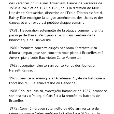
des vacances pour jeunes Arméniens. Camps de vacances de
1958 à 1962 et de 1978 à 1986, sous la direction de Mlle
Hripsimée Karakashian, directrice de l’Ecole Tebrotzassère du
Raincy. Elle enseigne la langue arménienne, des chants et des
danses et une revue est publiée chaque semaine.
1958 : Inauguration solennelle de la plaque commémorant le
passage de Daniel Varoujean à Gand dans l’entrée de la
bibliothèque de l’université.
1960 : Premiers concerts dirigés par Aram Khatchatourian
(Moura Limpani joue son concerto pour piano à Bruxelles et à
Anvers: piano Lode Bax, violon Carlo Vanneste)
1965 : acquisition d'un terrain par le Fonds des Jeunes à
Herselt-Ramsel.
1965 : Séance académique à l'Académie Royale de Belgique à
l'occasion du 50e anniversaire du Génocide.
1968 :Edouard Jakhian, avocat,(élu bâtonnier en 1987) prononce
son discours « Pourquoi Caïn ? » à la rentrée du barreau de
Bruxelles.
1975 : Commémoration solennelle du 60e anniversaire du
génocide:messe (télévisée)dans la Cathédrale St.Michel de