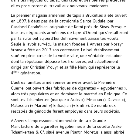
dans les négoces du tabac, des tapis et des pierres précieuses,
elles procureront du travail aux nouveaux immigrants.
Le premier magasin arménien de tapis à Bruxelles a été ouvert
en 1897, à deux pas de la cathédrale Sainte Gudule, par
Garabed Carakéhian, originaire de Kotni près de Sivas. Presque
tous les négociants arméniens de tapis d’Orient qui s’installeront
par la suite ont aujourd’hui définitivement baissé les volets.
Seule à avoir survécu, la maison fondée à Anvers par Norayr
Vrouyr a fêté en 2017 son centenaire. Le bel établissement
situé en plein cœur de la vieille ville, une véritable institution
dont la réputation dépasse les frontières, est actuellement
dirigé par Christian Vrouyr et sa fille Naïry qui représente la
ème
4
génération.
D’autres familles arméniennes arrivées avant la Première
Guerre, ont ouvert des fabriques de cigarettes « égyptiennes »,
alors très populaires et en dominent le marché en Belgique. Ce
sont les Tchamkerten (marque « Araks »), Missirian (« Davros »),
Matossian (« Marouf ») Enfiadjian (« Emfi »). De nombreux
rescapés du génocide furent employés dans leurs sociétés.
A Anvers, l’impressionnant immeuble de la « Grande
Manufacture de cigarettes Egyptiennes » de la société Araks-
Tchamkerten & C°, situé avenue Plantin Moretus, a aussi abrité