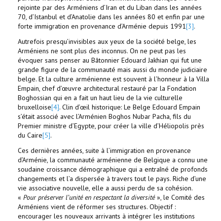
rejointe par des Arméniens d’Iran et du Liban dans les années
70, d’Istanbul et d’Anatolie dans les années 80 et enfin par une
forte immigration en provenance d’Arménie depuis 1991
[3]
.
Autrefois presqu’invisibles aux yeux de la société belge, les
Arméniens ne sont plus des inconnus. On ne peut pas les
évoquer sans penser au Bâtonnier Edouard Jakhian qui fut une
grande figure de la communauté mais aussi du monde judiciaire
belge. Et la culture arménienne est souvent à l’honneur à la Villa
Empain, chef d’œuvre architectural restauré par la Fondation
Boghossian qui en a fait un haut lieu de la vie culturelle
bruxelloise
[4]
. Clin d’œil historique: Le Belge Edouard Empain
s’était associé avec l’Arménien Boghos Nubar Pacha, fils du
Premier ministre d’Egypte, pour créer la ville d’Héliopolis près
du Caire
[5]
.
Ces dernières années, suite à l’immigration en provenance
d’Arménie, la communauté arménienne de Belgique a connu une
soudaine croissance démographique qui a entraîné de profonds
changements et l’a dispersée à travers tout le pays. Riche d’une
vie associative nouvelle, elle a aussi perdu de sa cohésion.
«
Pour préserver l’unité en respectant la diversité
», le Comité des
Arméniens vient de réformer ses structures. Objectif :
encourager les nouveaux arrivants à intégrer les institutions