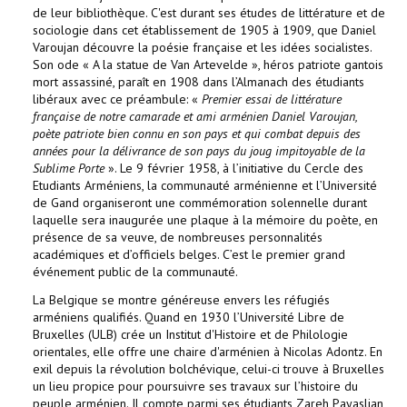
de leur bibliothèque. C'est durant ses études de littérature et de
sociologie dans cet établissement de 1905 à 1909, que Daniel
Varoujan découvre la poésie française et les idées socialistes.
Son ode « A la statue de Van Artevelde », héros patriote gantois
mort assassiné, paraît en 1908 dans l’Almanach des étudiants
libéraux avec ce préambule: «
Premier essai de littérature
française de notre camarade et ami arménien Daniel Varoujan,
poète patriote bien connu en son pays et qui combat depuis des
années pour la délivrance de son pays du joug impitoyable de la
Sublime Porte
». Le 9 février 1958, à l’initiative du Cercle des
Etudiants Arméniens, la communauté arménienne et l’Université
de Gand organiseront une commémoration solennelle durant
laquelle sera inaugurée une plaque à la mémoire du poète, en
présence de sa veuve, de nombreuses personnalités
académiques et d’officiels belges. C’est le premier grand
événement public de la communauté.
La Belgique se montre généreuse envers les réfugiés
arméniens qualifiés. Quand en 1930 l’Université Libre de
Bruxelles (ULB) crée un Institut d'Histoire et de Philologie
orientales, elle offre une chaire d'arménien à Nicolas Adontz. En
exil depuis la révolution bolchévique, celui-ci trouve à Bruxelles
un lieu propice pour poursuivre ses travaux sur l’histoire du
peuple arménien. Il compte parmi ses étudiants Zareh Payaslian,