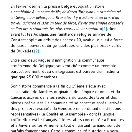
En février dernier, la presse belge évoquait l’histoire
«
semblable à un conte de fée, de Karen Torosyan un Arménien né
en Géorgie qui débarque à Bruxelles il y a 20 ans et au prix d’un
travail acharné réussit un tour de force, élever une simple brasserie
en l’un des restaurants les plus courus de la capitale
»
[1]
. Bien
avant lui, les Achdjian, une famille de réfugiés arrivée de
Constantinople au début des années 20, avait elle aussi à force
de labeur, ouvert et dirigé quelques-uns des plus beaux cafés
de Bruxelles.
[2]
Entre ces deux vagues d’immigration, la communauté
arménienne de Belgique, souvent citée comme un exemple
particulièrement réussi d’intégration, est passée d’un millier à
quelque 25.000 membres.
Son histoire commence à la fin du 19ème siècle avec
l’installation de familles originaires de l’Empire ottoman et du
Caucase, actives dans les secteurs du tabac, des tapis et des
pierres précieuses. La communauté se constitue après l’arrivée
des premiers rescapés du Génocide en se dotant d’institutions
représentatives - le Comité et l’Assemblée - dont la langue
«officielle» est le français. Elle est alors concentrée à Bruxelles
et à Anvers où les Arméniens, tout en parlant flamand, sont de
parfaits francophones. Cette « communauté historique » sera