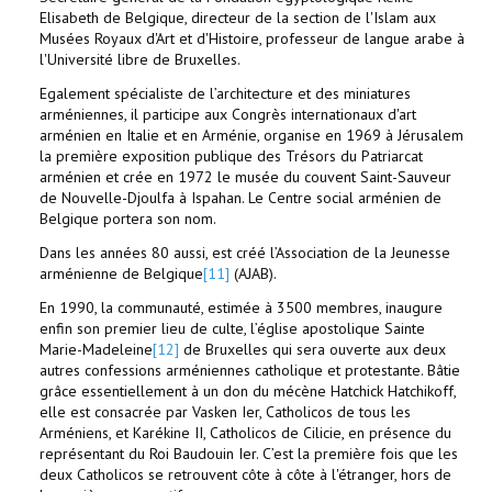
Elisabeth de Belgique, directeur de la section de l'Islam aux
Musées Royaux d'Art et d'Histoire, professeur de langue arabe à
l'Université libre de Bruxelles.
Egalement spécialiste de l’architecture et des miniatures
arméniennes, il participe aux Congrès internationaux d'art
arménien en Italie et en Arménie, organise en 1969 à Jérusalem
la première exposition publique des Trésors du Patriarcat
arménien et crée en 1972 le musée du couvent Saint-Sauveur
de Nouvelle-Djoulfa à Ispahan. Le Centre social arménien de
Belgique portera son nom.
Dans les années 80 aussi, est créé l’Association de la Jeunesse
arménienne de Belgique
[11]
(AJAB).
En 1990, la communauté, estimée à 3500 membres, inaugure
enfin son premier lieu de culte, l’église apostolique Sainte
Marie-Madeleine
[12]
de Bruxelles qui sera ouverte aux deux
autres confessions arméniennes catholique et protestante. Bâtie
grâce essentiellement à un don du mécène Hatchick Hatchikoff,
elle est consacrée par Vasken Ier, Catholicos de tous les
Arméniens, et Karékine II, Catholicos de Cilicie, en présence du
représentant du Roi Baudouin Ier. C’est la première fois que les
deux Catholicos se retrouvent côte à côte à l'étranger, hors de