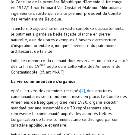
le Consulat de la première République d’Arménie. Il fut conçu
en 1912/13 par Edouard Van Opstal et Maksoud Mihrtadiantz
ingénieur-architecte qui sera le premier président du Comité
des Arméniens de Belgique.
Transformé aujourd’hui en un vaste complexe d’appartements,
le bâtiment a gardé sa belle façade blanche en pierre
naturelle, « un des rares exemples à Anvers d’architecture
d’inspiration orientale », indique l’inventaire du patrimoine
architectural de la ville.
Enfin, le commerce du diamant dont Anvers est un centre a attiré
ème
dès la fin du 19
siècle dans cette ville, des Arméniens de
Constantinople. (cf. art. M-A T)
La vie communautaire s’organise
Après l’arrivée des premiers rescapés
[7]
, des structures
communautaires sont rapidement mises en place. Le Comité des
Arméniens de Belgique
[8]
créé vers 1920, organe exécutif
mandaté par une Assemblée de 30 représentants élus,
représente la communauté auprès des autorités belges.
L’organisation de la vie communautaire se distingue par son
caractère apolitique et unitaire.
Entre les deux guerres sont créés, entre autres, des