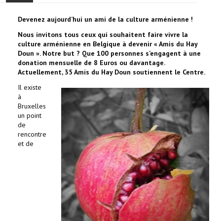
ACCUEIL
Devenez aujourd’hui un ami de la culture arménienne !
Nous invitons tous ceux qui souhaitent faire vivre la
ACTUALITÉ
culture arménienne en Belgique à devenir
« Amis du Hay
Doun ». Notre but ? Que 100 personnes s’engagent à une
donation mensuelle de 8
Euros ou davantage.
COMMUNAUTÉ
Actuellement, 35 Amis du Hay Doun soutiennent le Centre.
Il existe
EVÉNEMENTS
à
Bruxelles
🔔 ELECTIONS 2026 🗳️
un point
de
rencontre
EGLISE
et de
LE CENTRE
CONTACT