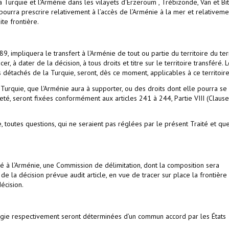
a Turquie et l'Arménie dans les vilayets d'Erzeroum , Trébizonde, Van et Bitl
 pourra prescrire relativement à l’accès de l’Arménie à la mer et relativeme
ite frontière.
 89, impliquera le transfert à l'Arménie de tout ou partie du territoire du ter
r, à dater de la décision, à tous droits et titre sur le territoire transféré. 
es détachés de la Turquie, seront, dès ce moment, applicables à ce territoire
 Turquie, que l'Arménie aura à supporter, ou des droits dont elle pourra se
neté, seront fixées conformément aux articles 241 à 244, Partie VIII (Claus
e, toutes questions, qui ne seraient pas réglées par le présent Traité et qu
féré à l’Arménie, une Commission de délimitation, dont la composition sera
 de la décision prévue audit article, en vue de tracer sur place la frontière
décision.
orgie respectivement seront déterminées d’un commun accord par les États