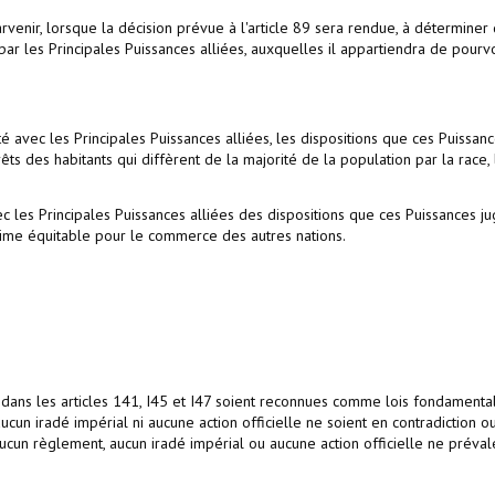
parvenir, lorsque la décision prévue à l'article 89 sera rendue, à déterminer 
ar les Principales Puissances alliées, auxquelles il appartiendra de pourvo
té avec les Principales Puissances alliées, les dispositions que ces Puissan
ts des habitants qui diffèrent de la majorité de la population par la race, 
c les Principales Puissances alliées des dispositions que ces Puissances j
égime équitable pour le commerce des autres nations.
 dans les articles 141, I45 et I47 soient reconnues comme lois fondamental
 aucun iradé impérial ni aucune action officielle ne soient en contradiction o
 aucun règlement, aucun iradé impérial ou aucune action officielle ne préval