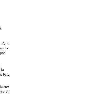
é.
 n’ont
ant le
opre
a
 la
is le 1
laintes
mise en