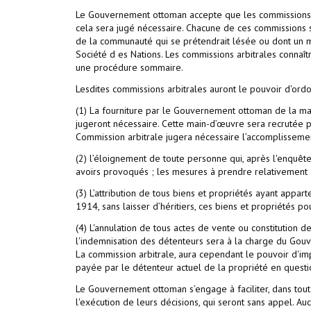
Le Gouvernement ottoman accepte que les commissions a
cela sera jugé nécessaire. Chacune de ces commissions
de la communauté qui se prétendrait lésée ou dont un 
Société d es Nations. Les commissions arbitrales connaîtr
une procédure sommaire.
Lesdites commissions arbitrales auront le pouvoir d'ordo
(1) La fourniture par le Gouvernement ottoman de la mai
jugeront nécessaire. Cette main-d’œuvre sera recrutée par
Commission arbitrale jugera nécessaire l’accomplissemen
(2) l’éloignement de toute personne qui, après l'enquête
avoirs provoqués ; les mesures à prendre relativement 
(3) L’attribution de tous biens et propriétés ayant app
1914, sans laisser d’héritiers, ces biens et propriétés po
(4) L'annulation de tous actes de vente ou constitution d
l'indemnisation des détenteurs sera à la charge du Gouv
La commission arbitrale, aura cependant le pouvoir d'i
payée par le détenteur actuel de la propriété en questi
Le Gouvernement ottoman s’engage à faciliter, dans tou
l'exécution de leurs décisions, qui seront sans appel. Au