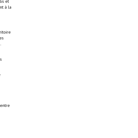
is et
nt à la
ritoire
Les
.
es
e
 entre