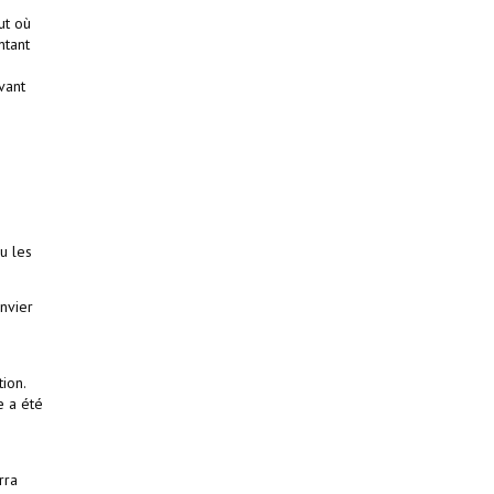
ut où
ntant
vant
u les
nvier
ion.
e a été
rra