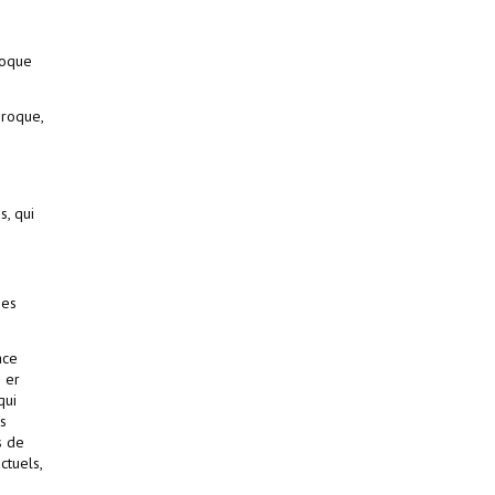
roque
proque,
s, qui
ses
ace
 er
qui
s
s de
ctuels,