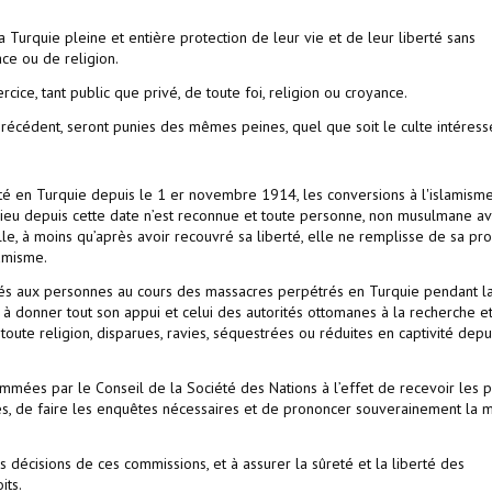
 Turquie pleine et entière protection de leur vie et de leur liberté sans
ace ou de religion.
rcice, tant public que privé, de toute foi, religion ou croyance.
e précédent, seront punies des mêmes peines, quel que soit le culte intéress
sté en Turquie depuis le 1 er novembre 1914, les conversions à l'islamisme
lieu depuis cette date n’est reconnue et toute personne, non musulmane av
, à moins qu’après avoir recouvré sa liberté, elle ne remplisse de sa pr
lamisme.
rtés aux personnes au cours des massacres perpétrés en Turquie pendant l
 donner tout son appui et celui des autorités ottomanes à la recherche et
oute religion, disparues, ravies, séquestrées ou réduites en captivité depu
ommées par le Conseil de la Société des Nations à l’effet de recevoir les p
es, de faire les enquêtes nécessaires et de prononcer souverainement la 
décisions de ces commissions, et à assurer la sûreté et la liberté des
its.