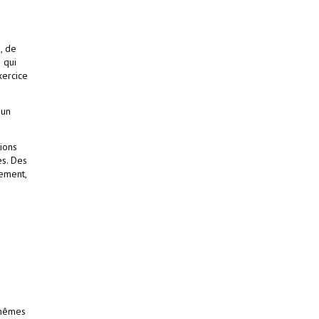
, de
 qui
xercice
 un
tions
es. Des
lement,
 mêmes