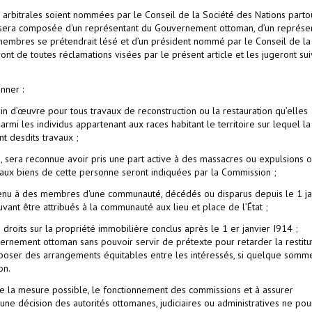
rbitrales soient nommées par le Conseil de la Société des Nations parto
 sera composée d'un représentant du Gouvernement ottoman, d’un représe
membres se prétendrait lésé et d’un président nommé par le Conseil de la
ont de toutes réclamations visées par le présent article et les jugeront sui
nner :
n d’œuvre pour tous travaux de reconstruction ou la restauration qu’elles
mi les individus appartenant aux races habitant le territoire sur lequel la
t desdits travaux ;
, sera reconnue avoir pris une part active à des massacres ou expulsions o
aux biens de cette personne seront indiquées par la Commission ;
artenu à des membres d'une communauté, décédés ou disparus depuis le 1 ja
uvant être attribués à la communauté aux lieu et place de l’État ;
e droits sur la propriété immobilière conclus après le 1 er janvier I914 ;
ernement ottoman sans pouvoir servir de prétexte pour retarder la restitut
mposer des arrangements équitables entre les intéressés, si quelque somm
on.
te la mesure possible, le fonctionnement des commissions et à assurer
cune décision des autorités ottomanes, judiciaires ou administratives ne pou