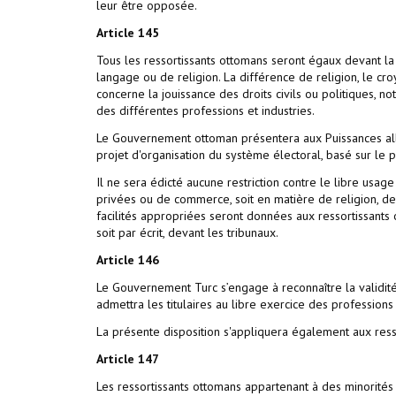
leur être opposée.
Article
145
Tous les ressortissants ottomans seront égaux devant la l
langage ou de religion. La différence de religion, le cr
concerne la jouissance des droits civils ou politiques, n
des différentes professions et industries.
Le Gouvernement ottoman présentera aux Puissances alli
projet d'organisation du système électoral, basé sur le 
Il ne sera édicté aucune restriction contre le libre usag
privées ou de commerce, soit en matière de religion, de 
facilités appropriées seront données aux ressortissants
soit par écrit, devant les tribunaux.
Article
146
Le Gouvernement Turc s’engage à reconnaître la validit
admettra les titulaires au libre exercice des profession
La présente disposition s'appliquera également aux resso
Article
147
Les ressortissants ottomans appartenant à des minorité