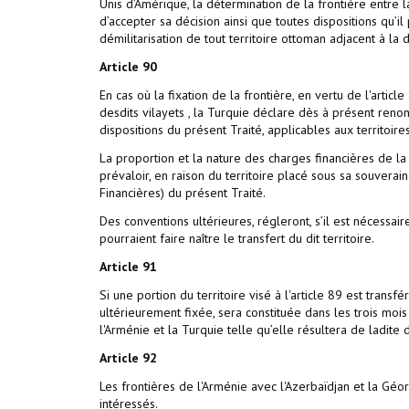
Unis d’Amérique, la détermination de la frontière entre l
d’accepter sa décision ainsi que toutes dispositions qu’il
démilitarisation de tout territoire ottoman adjacent à la d
Article
90
En cas où la fixation de la frontière, en vertu de l'article
desdits vilayets , la Turquie déclare dès à présent renonce
dispositions du présent Traité, applicables aux territoir
La proportion et la nature des charges financières de la
prévaloir, en raison du territoire placé sous sa souverai
Financières) du présent Traité.
Des conventions ultérieures, régleront, s’il est nécessair
pourraient faire naître le transfert du dit territoire.
Article
91
Si une portion du territoire visé à l'article 89 est trans
ultérieurement fixée, sera constituée dans les trois mois
l'Arménie et la Turquie telle qu’elle résultera de ladite 
Article
92
Les frontières de l'Arménie avec l'Azerbaïdjan et la Gé
intéressés.