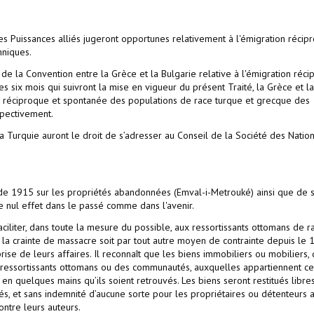
es Puissances alliés jugeront opportunes relativement à l'émigration récip
hniques.
 de la Convention entre la Grèce et la Bulgarie relative à l'émigration réci
s six mois qui suivront la mise en vigueur du présent Traité, la Grèce et la
ion réciproque et spontanée des populations de race turque et grecque des
spectivement.
 la Turquie auront le droit de s’adresser au Conseil de la Société des Nation
i de 1915 sur les propriétés abandonnées (Emval-i-Metrouké) ainsi que de 
e nul effet dans le passé comme dans l'avenir.
liter, dans toute la mesure du possible, aux ressortissants ottomans de r
la crainte de massacre soit par tout autre moyen de contrainte depuis le 1
rise de leurs affaires. Il reconnaît que les biens immobiliers ou mobiliers, 
ts ressortissants ottomans ou des communautés, auxquelles appartiennent ce
e, en quelques mains qu’ils soient retrouvés. Les biens seront restitués libre
és, et sans indemnité d’aucune sorte pour les propriétaires ou détenteurs a
ontre leurs auteurs.