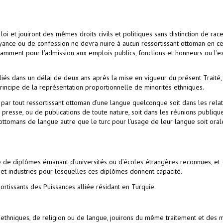
oi et jouiront des mêmes droits civils et politiques sans distinction de race
oyance ou de confession ne devra nuire à aucun ressortissant ottoman en ce
otamment pour l'admission aux emplois publics, fonctions et honneurs ou l'e
és dans un délai de deux ans après la mise en vigueur du présent Traité,
principe de la représentation proportionnelle de minorités ethniques.
e par tout ressortissant ottoman d’une langue quelconque soit dans les rela
presse, ou de publications de toute nature, soit dans les réunions publiqu
 ottomans de langue autre que le turc pour l’usage de leur langue soit ora
é de diplômes émanant d’universités ou d’écoles étrangères reconnues, et
s et industries pour lesquelles ces diplômes donnent capacité.
rtissants des Puissances alliée résidant en Turquie.
s ethniques, de religion ou de langue, jouirons du même traitement et des