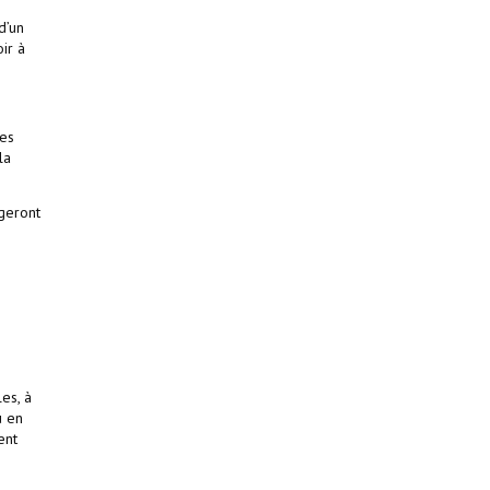
d’un
ir à
ces
la
ugeront
es, à
u en
ent