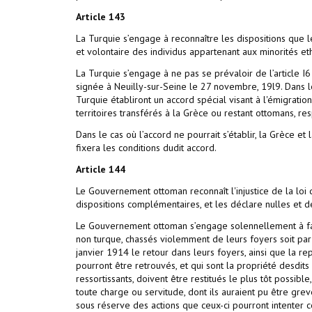
Article
143
La Turquie s’engage à reconnaître les dispositions que l
et volontaire des individus appartenant aux minorités et
La Turquie s’engage à ne pas se prévaloir de l’article I6
signée à Neuilly-sur-Seine le 27 novembre, 19l9. Dans le
Turquie établiront un accord spécial visant à l'émigrat
territoires transférés à la Grèce ou restant ottomans, re
Dans le cas où l’accord ne pourrait s’établir, la Grèce et
fixera les conditions dudit accord.
Article
144
Le Gouvernement ottoman reconnaît l'injustice de la lo
dispositions complémentaires, et les déclare nulles et d
Le Gouvernement ottoman s’engage solennellement à faci
non turque, chassés violemment de leurs foyers soit par 
janvier 1914 le retour dans leurs foyers, ainsi que la rep
pourront être retrouvés, et qui sont la propriété desdi
ressortissants, doivent être restitués le plus tôt possibl
toute charge ou servitude, dont ils auraient pu être grev
sous réserve des actions que ceux-ci pourront intenter c