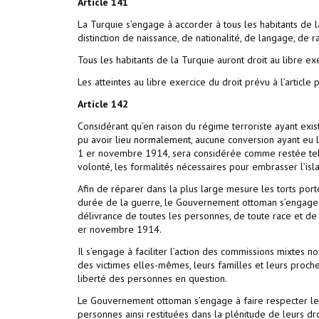
Article
141
La Turquie s’engage à accorder à tous les habitants de la
distinction de naissance, de nationalité, de langage, de r
Tous les habitants de la Turquie auront droit au libre exe
Les atteintes au libre exercice du droit prévu à l’articl
Article
142
Considérant qu’en raison du régime terroriste ayant exi
pu avoir lieu normalement, aucune conversion ayant eu 
1 er novembre 1914, sera considérée comme restée telle
volonté, les formalités nécessaires pour embrasser l’is
Afin de réparer dans la plus large mesure les torts po
durée de la guerre, le Gouvernement ottoman s’engage à
délivrance de toutes les personnes, de toute race et de t
er novembre 1914.
Il s’engage à faciliter l’action des commissions mixtes n
des victimes elles-mêmes, leurs familles et leurs proch
liberté des personnes en question.
Le Gouvernement ottoman s’engage à faire respecter les 
personnes ainsi restituées dans la plénitude de leurs dro