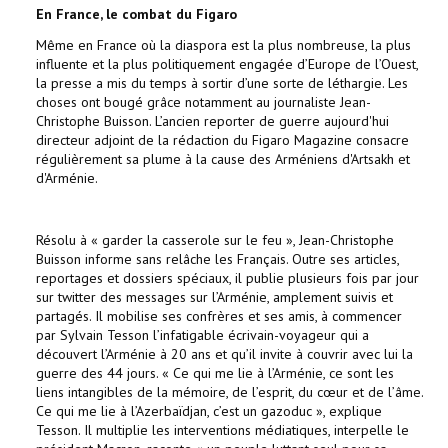
En France, le combat du Figaro
Même en France où la diaspora est la plus nombreuse, la plus
influente et la plus politiquement engagée d’Europe de l’Ouest,
la presse a mis du temps à sortir d’une sorte de léthargie. Les
choses ont bougé grâce notamment au journaliste Jean-
Christophe Buisson. L’ancien reporter de guerre aujourd'hui
directeur adjoint de la rédaction du Figaro Magazine consacre
régulièrement sa plume à la cause des Arméniens d'Artsakh et
d'Arménie.
Résolu à « garder la casserole sur le feu », Jean-Christophe
Buisson informe sans relâche les Français. Outre ses articles,
reportages et dossiers spéciaux, il publie plusieurs fois par jour
sur twitter des messages sur l’Arménie, amplement suivis et
partagés. Il mobilise ses confrères et ses amis, à commencer
par Sylvain Tesson l’infatigable écrivain-voyageur qui a
découvert l’Arménie à 20 ans et qu’il invite à couvrir avec lui la
guerre des 44 jours. « Ce qui me lie à l’Arménie, ce sont les
liens intangibles de la mémoire, de l’esprit, du cœur et de l’âme.
Ce qui me lie à l’Azerbaïdjan, c’est un gazoduc », explique
Tesson. Il multiplie les interventions médiatiques, interpelle le