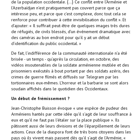
de la population occidentale. {…} Ce conflit entre l’Arménie et
l’Azerbaïdjan n’est pratiquement pas couvert parce que ça
intéresse peu, et parce que c’est complexe, donc tout cela se
renforce pour contribuer à cette invisibilisation du conflit ». Et
d’ajouter: « Il suffirait peut-être de quelques images très dures
de réfugiés, de civils blessés, d’un événement dramatique avec
des caméras au bon endroit pour qu’il y ait un début
d’identification du public occidental. »
De fait, l’indifférence de la communauté internationale n’a été
brisée - un temps - qu’après la circulation, en octobre, des
vidéos insoutenables de la soldate arménienne mutilée et des
prisonniers exécutés à bout portant par des soldats azéris, des
crimes de guerre filmés et diffusés sur Telegram par les
tortionnaires eux-mêmes. L’horreur et la barbarie se sont alors
soudain affichés dans le quotidien des Occidentaux.
Un début de frémissement ?
Jean-Christophe Buisson évoque « une espèce de pudeur des
Arméniens hantés par cette idée qu'il s'agit de leur souffrance à
eux et qu'il ne faut pas l'étaler sur la place publique ». Ils
pâtissent aussi de leurs divisions et de l’éparpillement de leurs
actions. Ceux de la diaspora font de très bons citoyens dans les
pays où ils vivent mais passent dès qu’il s’agit de l’Arménie, «