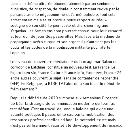
dans un schéma ultra-émotionnel alimenté par un sentiment
d’injustice, de crispation, de douleur, constamment ravivé par le
panturquisme, le négationnisme et l’arménophobie. Tout cela
entretient un malaise et obstrue notre rapport au réel »
souligne de son côté, le journaliste et chercheur Tigrane
Yegavian. Les Arméniens sont pourtant connus pour leur capacité
et leur don de jeter des passerelles. Mais face à la machine de
propagande azéro-turque et son argent, ils n’auraient pas les
outils et les codes de la mobilisation militante pour alerter
l'opinion.
Le niveau de couverture médiatique du blocage par Bakou du
corridor de Latchine constitue un nouveau test. En France, Le
Figaro bien sûr, France Culture, France Info, Euronews, France 24
entre autres couvrent le sujet (sans se contenter de reprendre
l’AFP). En Belgique, la RTBF TV l’aborde à son tour. Un début de
frémissement ?
Depuis la débâcle de 2020 s’impose aux Arméniens l’urgence
de bâtir la stratégie de communication moderne qui leur fait
tant défaut. C’est un travail de longue haleine qui exige une
volonté politique. Il passe, on le sait, par la mobilisation des
ressources professionnelles ad hoc - le potentiel existe mais
n’est pas suffisamment valorisé -, le développement de réseaux,