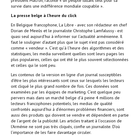
président Macron, raconte « un peuple luttant seul pour sa
survie dans une indifférence mondiale coupable ».
La presse belge à l’heure du click
En Belgique francophone, La Libre - avec son rédacteur en chef
Dorian de Meeûs et le journaliste Christophe Lamfalussy - est
quasi seul aujourd’hui à informer sur l’actualité arménienne. Il
faut le souligner d’autant plus que le sujet n’est pas considéré
comme « vendeur ». C’est qu’à l’heure des algorithmes et des
statistiques, les media surveillent quelles sont leurs pages les
plus populaires, celles qui ont été le plus souvent sélectionnées
et celles qui le sont peu.
Les contenus de la version en ligne d’un journal susceptibles
d’être les plus intéressants sont ceux sur lesquels les lecteurs
ont cliqué le plus grand nombre de fois. Ces données sont
examinées par les équipes de marketing. C’est quelque peu
pervers mais dans un marché belge d’à peine 4 millions de
lecteurs francophones potentiels, les medias de qualité
confrontés aujourd’hui à d’énormes problèmes financiers, sont
aussi des produits qui doivent se vendre et dépendent en partie
de l’argent de la publicité. Les articles traitant à l’occasion de
l’Arménie ne sont pas très cliqués, confie un journaliste. D’où
l’importance de les faire davantage circuler.