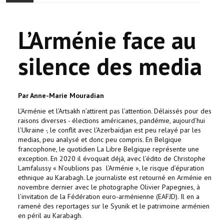
ACCUEIL
L’Arménie face au
ACTUALITÉ
silence des media
COMMUNAUTÉ
EVÉNEMENTS
Par Anne-Marie Mouradian
L’Arménie et l’Artsakh n’attirent pas l’attention. Délaissés pour des
🔔 ELECTIONS 2026 🗳️
raisons diverses - élections américaines, pandémie, aujourd’hui
l’Ukraine -, le conflit avec l’Azerbaïdjan est peu relayé par les
medias, peu analysé et donc peu compris. En Belgique
EGLISE
francophone, le quotidien La Libre Belgique représente une
exception. En 2020 il évoquait déjà, avec l’édito de Christophe
LE CENTRE
Lamfalussy « N’oublions pas l’Arménie », le risque d’épuration
ethnique au Karabagh. Le journaliste est retourné en Arménie en
novembre dernier avec le photographe Olivier Papegnies, à
CONTACT
l’invitation de la Fédération euro-arménienne (EAFJD). Il en a
ramené des reportages sur le Syunik et le patrimoine arménien
en péril au Karabagh.