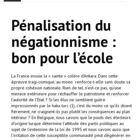
ACCUEIL
Pénalisation du
ACTUALITÉ
négationnisme :
COMMUNAUTÉ
bon pour l’école
EVÉNEMENTS
🔔 ELECTIONS 2026 🗳️
La France essuie la « sainte » colère d’Ankara. Dans cette
épreuve tragi-comique, au moins renforce-t-elle sans doute sa
EGLISE
propre cohésion nationale. Rien de tel, n’est-ce pas, qu’une
menace extérieure pour réchauffer le patriotisme et renforcer
l’autorité de l’Etat ? Si les élus ne semblent guère
LE CENTRE
impressionnés par le haka turc (1), c’est du moins ce qu’ils disent
fièrement, ne craignent-ils pas plutôt les conséquences au plan
intérieur ? En Belgique, nous savons que le poids des électeurs
CONTACT
d’origine turque détermine l’attitude des partis politiques au
sujet de l’extension de la loi de 1995 et nous savons aussi que
l’irritation de cette susceptible communauté peut dégénérer en