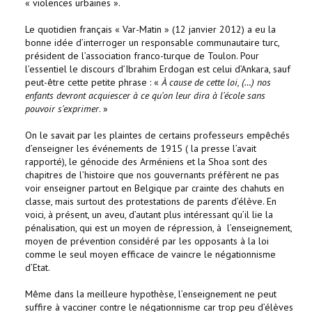
« violences urbaines ».
Le quotidien français « Var-Matin » (12 janvier 2012) a eu la
bonne idée d’interroger un responsable communautaire turc,
président de l’association franco-turque de Toulon. Pour
l’essentiel le discours d’Ibrahim Erdogan est celui d’Ankara, sauf
peut-être cette petite phrase : «
À cause de cette loi, (…) nos
enfants devront acquiescer à ce qu'on leur dira à l'école sans
pouvoir s'exprimer
. »
On le savait par les plaintes de certains professeurs empêchés
d’enseigner les événements de 1915 ( la presse l’avait
rapporté), le génocide des Arméniens et la Shoa sont des
chapitres de l’histoire que nos gouvernants préfèrent ne pas
voir enseigner partout en Belgique par crainte des chahuts en
classe, mais surtout des protestations de parents d’élève. En
voici, à présent, un aveu, d’autant plus intéressant qu’il lie la
pénalisation, qui est un moyen de répression, à l’enseignement,
moyen de prévention considéré par les opposants à la loi
comme le seul moyen efficace de vaincre le négationnisme
d’Etat.
Même dans la meilleure hypothèse, l’enseignement ne peut
suffire à vacciner contre le négationnisme car trop peu d’élèves