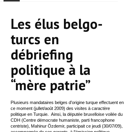
ACCUEIL
Les élus belgo-
ACTUALITÉ
turcs en
COMMUNAUTÉ
débriefing
EVÉNEMENTS
politique à la
🔔 ELECTIONS 2026 🗳️
“mère patrie”
EGLISE
LE CENTRE
Plusieurs mandataires belges d’origine turque effectuent en
ce moment (jullet/août 2009) des visites à caractère
CONTACT
politique en Turquie.
Ainsi, la députée bruxelloise voilée du
CDH (Centre démocrate humaniste, parti francophone
centriste), Mahinur Özdemir, participait ce jeudi (30/07/09),