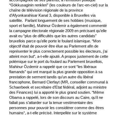
accompagnée de ses parents, à l’émission politique
“Gökkusaginin renkleri” (les couleurs de l’arc-en-ciel) sur la
chaîne de télévision régionale de la province
d’Afyonkarahisar Kanal 3, disponible à Bruxelles via
satellite.
Parlant longuement de ses hobbies (musique,
sport et famille), Mahinur Özdemir a également commenté
la campagne électorale régionale 2009 en précisant qu’elle
avait eu “plus de difficultés que les autres candidats”
bruxellois parce qu’elle porte le foulard islamique. “Mon
objectif était de pouvoir être élue au Parlement afin de
représenter le plus correctement possible les électeurs, j’ai
atteint mon but“, a-t-elle ajouté. A propos justement de cette
polémique sur le port du foulard au Parlement bruxellois,
Mahinur Özdemir a rappelé que ce sont “les libéraux
flamands” qui ont marqué la plus grande opposition à sa
prestation de serment tandis qu’un autre élu libéral
francophone, Bernard Clerfayt (MR, conseiller communal à
Schaerbeek et secrétaire d’Etat fédéral, adjoint au ministre
des Finances) lui a apporté le plus grand soutien. “Même
Obama a rappelé, lors de son discours au Caire, qu’il ne
fallait pas s’attarder sur la tenue vestimentaire des
personnes pour pouvoir les considérer comme des êtres
humains“, a-t-elle précisé.
Interpellée sur le système