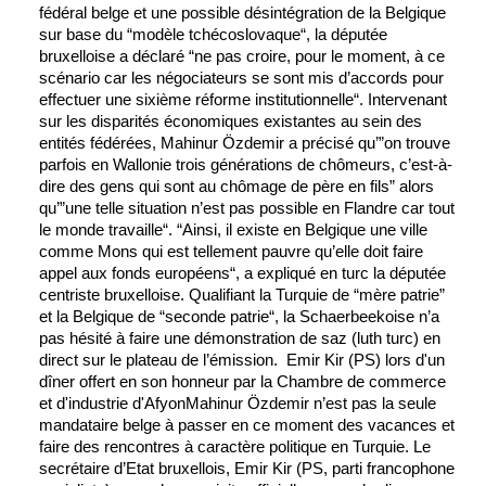
fédéral belge et une possible désintégration de la Belgique
sur base du “modèle tchécoslovaque“, la députée
bruxelloise a déclaré “ne pas croire, pour le moment, à ce
scénario car les négociateurs se sont mis d’accords pour
effectuer une sixième réforme institutionnelle“.
Intervenant
sur les disparités économiques existantes au sein des
entités fédérées, Mahinur Özdemir a précisé qu’”on trouve
parfois en Wallonie trois générations de chômeurs, c’est-à-
dire des gens qui sont au chômage de père en fils” alors
qu’”une telle situation n’est pas possible en Flandre car tout
le monde travaille“. “Ainsi, il existe en Belgique une ville
comme Mons qui est tellement pauvre qu’elle doit faire
appel aux fonds européens“, a expliqué en turc la députée
centriste bruxelloise.
Qualifiant la Turquie de “mère patrie”
et la Belgique de “seconde patrie“, la Schaerbeekoise n’a
pas hésité à faire une démonstration de saz (luth turc) en
direct sur le plateau de l’émission.
Emir Kir (PS) lors d'un
dîner offert en son honneur par la Chambre de commerce
et d'industrie d'Afyon
Mahinur Özdemir n’est pas la seule
mandataire belge à passer en ce moment des vacances et
faire des rencontres à caractère politique en Turquie. Le
secrétaire d’Etat bruxellois, Emir Kir (PS, parti francophone