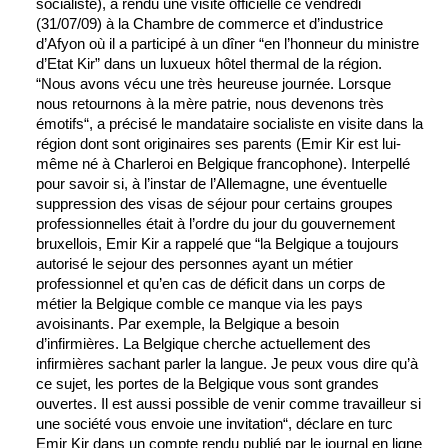
socialiste), a rendu une visite officielle ce vendredi
(31/07/09) à la Chambre de commerce et d’industrice
d’Afyon où il a participé à un dîner “en l’honneur du ministre
d’Etat Kir” dans un luxueux hôtel thermal de la région.
“Nous avons vécu une très heureuse journée. Lorsque
nous retournons à la mère patrie, nous devenons très
émotifs“, a précisé le mandataire socialiste en visite dans la
région dont sont originaires ses parents (Emir Kir est lui-
même né à Charleroi en Belgique francophone).
Interpellé
pour savoir si, à l’instar de l’Allemagne, une éventuelle
suppression des visas de séjour pour certains groupes
professionnelles était à l’ordre du jour du gouvernement
bruxellois, Emir Kir a rappelé que “la Belgique a toujours
autorisé le sejour des personnes ayant un métier
professionnel et qu’en cas de déficit dans un corps de
métier la Belgique comble ce manque via les pays
avoisinants. Par exemple, la Belgique a besoin
d’infirmières. La Belgique cherche actuellement des
infirmières sachant parler la langue. Je peux vous dire qu’à
ce sujet, les portes de la Belgique vous sont grandes
ouvertes. Il est aussi possible de venir comme travailleur si
une société vous envoie une invitation“, déclare en turc
Emir Kir dans un compte rendu publié par le journal en ligne