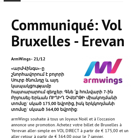
ACCUEIL
Communiqué: Vol
ACTUALITÉ
Bruxelles - Erevan
COMMUNAUTÉ
EVÉNEMENTS
ArmWings- 21/12
«արմՎինգս»-ը
🔔 ELECTIONS 2026 🗳️
շնորհավորում է բոլորի
Սուրբ ծնունդը և այդ
կապակցությամբ
EGLISE
հայտարարում զեղչեր: Գնե ՛ք հունվարի 7-ին
Բրյուսել-Երևան ՈՒՂԻՂ ՉՎԵՐԹԻ միակողմանի
LE CENTRE
տոմսը` սկած 175,00 եվրոից, իսկ երկկողմանի
տոմսը` սկսած 364,00 եվրոից:
CONTACT
armWings souhaite à tous un Joyeux Noël et à l’occasion
annonce une promotion. Achetez votre billet de Bruxelles à
Yerevan aller-simple en VOL DIRECT à partir de € 175,00 et un
aller-retour à partir de € 364,00 pour le 7 janvier.